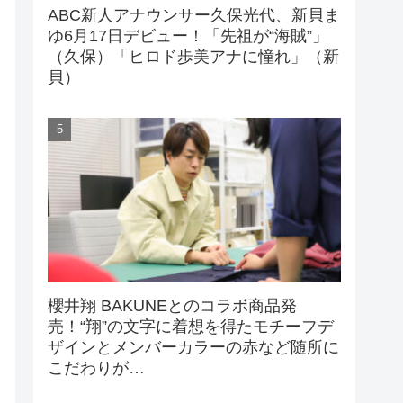
ABC新人アナウンサー久保光代、新貝ま
ゆ6月17日デビュー！「先祖が“海賊”」
（久保）「ヒロド歩美アナに憧れ」（新
貝）
櫻井翔 BAKUNEとのコラボ商品発
売！“翔”の文字に着想を得たモチーフデ
ザインとメンバーカラーの赤など随所に
こだわりが…