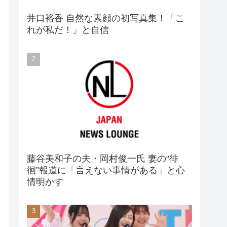
井口裕香 自然な素顔の初写真集！「こ
れが私だ！」と自信
藤谷美和子の夫・岡村俊一氏 妻の“徘
徊”報道に「言えない事情がある」と心
情明かす