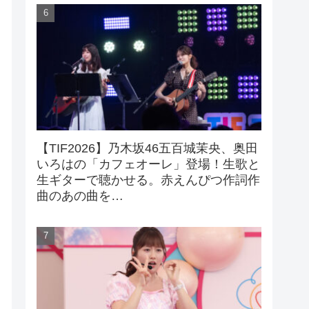
【TIF2026】乃木坂46五百城茉央、奥田
いろはの「カフェオーレ」登場！生歌と
生ギターで聴かせる。赤えんぴつ作詞作
曲のあの曲を…