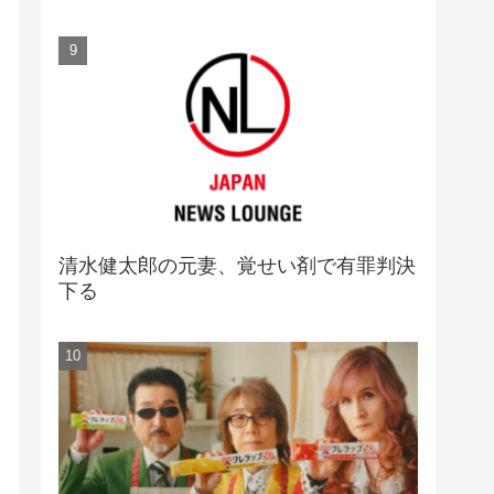
清水健太郎の元妻、覚せい剤で有罪判決
下る