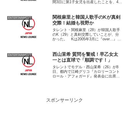
間3日に第1子女児を出産したことを、4日
付の自身のオフィシャルブログを通じて
発表した。 「赤ちゃんが産まれまし
た！」とのタイトルで掲載され
関根麻里と韓国人歌手のKが真剣
ENTERTAINMENT
交際！結婚も視野か
タレント・関根麻里（28）が韓国人歌手
のK（29）と真剣交際していことが、分
かった。 Kは2005年3月に『over…』で
日本デビューし女優・沢尻エリカ（26）
主演のドラマ『1リットルの涙』（フジテ
レビ系）の主題歌に『Only Human』...
西山茉希 質問を警戒！早乙女太
ENTERTAINMENT
一とは直球で「順調です！」
タレントでモデル・西山茉希（26）が8
日、都内で江崎グリコ『カロリーコント
ロール・アフォガード』発表会に出席し
た。 江崎グリコが、昨年制定された8月
10日のカロリーコントロールの日に合わ
せ、カロリーを抑えたアイスに、ソース
やリキュールをかけ...
スポンサーリンク