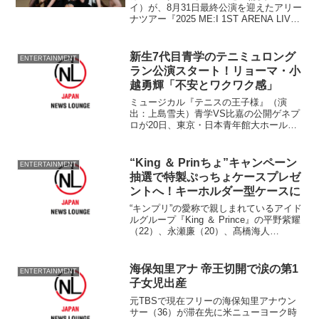
イ）が、8月31日最終公演を迎えたアリー
ナツアー『2025 ME:I 1ST ARENA LIVE
TOUR “THIS IS ME:I”』の追加公演を開
催することが決定した。
新生7代目青学のテニミュロング
ENTERTAINMENT
ラン公演スタート！リョーマ・小
越勇輝「不安とワクワク感」
ミュージカル『テニスの王子様』（演
出：上島雪夫）青学VS比嘉の公開ゲネプ
ロが20日、東京・日本青年館大ホールで
開かれ越前リョーマ役・小越勇輝
（18）、手塚国光役・多和田秀弥
（19）、真田弦一郎役・小笠原健（26）
“King ＆ Prinちょ”キャンペーン
ENTERTAINMENT
が終演後に囲み会見を開いた。...
抽選で特製ぷっちょケースプレゼ
ントへ！キーホルダー型ケースに
“キンプリ”の愛称で親しまれているアイド
ルグループ『King ＆ Prince』の平野紫耀
（22）、永瀬廉（20）、髙橋海人
（19）、岸優太（23）、神宮寺勇太
（21）がキャラクターに起用されている
UHA味覚糖グミ入りキャンディ『ぷっち
海保知里アナ 帝王切開で涙の第1
ENTERTAINMENT
ょ』...
子女児出産
元TBSで現在フリーの海保知里アナウン
サー（36）が滞在先に米ニューヨーク時