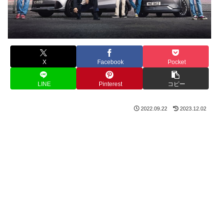
X
Facebook
Pocket
LINE
Pinterest
コピー
2022.09.22
2023.12.02