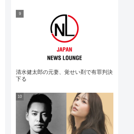
清水健太郎の元妻、覚せい剤で有罪判決
下る