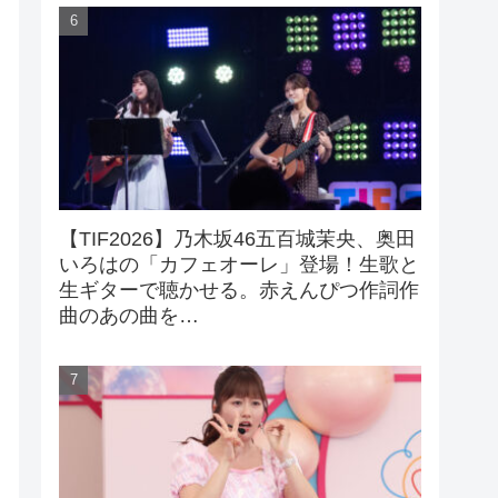
【TIF2026】乃木坂46五百城茉央、奥田
いろはの「カフェオーレ」登場！生歌と
生ギターで聴かせる。赤えんぴつ作詞作
曲のあの曲を…