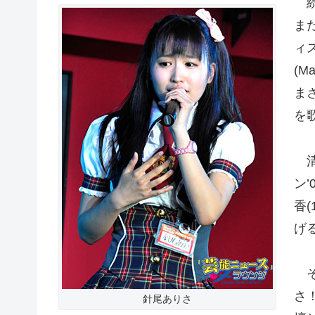
続
ま
ィ
(
ま
を
清
ン
香(
げ
そ
さ
針尾ありさ