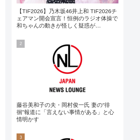
【TIF2026】乃木坂46井上和 TIF2026チ
ェアマン開会宣言！恒例のラジオ体操で
和ちゃんの動きが怪しく疑惑が…
藤谷美和子の夫・岡村俊一氏 妻の“徘
徊”報道に「言えない事情がある」と心
情明かす