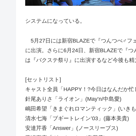
システムになっている。
5月27日には新宿BLAZEで『つんつべ♂
に出演。さらに6月24日、新宿BLAZEで『
は『バクステ祭り』に出演するなど今後も精
[セットリスト]
キャスト全員「HAPPY！?今日はなんだか忙
針尾ありさ「ライオン」(May’n/中島愛)
嶋田希望「きまぐれロマンティック」(いきも
清水七海「ブギートレイン’03」(藤本美貴)
安達芹香「Answer」(ノースリーブス)