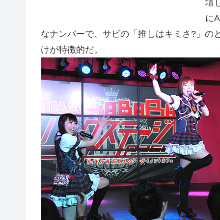
壇
にA
なナンバーで、サビの「推しはキミさ?」の
けが特徴的だ。