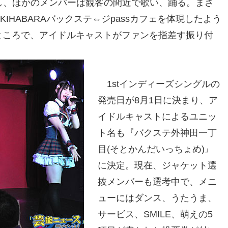
し、ほかのメンバーは観客の間近で歌い、踊る。まさ
KIHABARAバックステ⇔ジpassカフェを体現したよう
ところで、アイドルキャストがファンを指差す振り付
1stインディーズシングルの
発売日が8月1日に決まり、ア
イドルキャストによるユニッ
ト名も『バクステ外神田一丁
目(そとかんだいっちょめ)』
に決定。現在、ジャケット選
抜メンバーも選考中で、メニ
ューにはダンス、うたうま、
サービス、SMILE、萌えの5