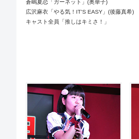
蒼嶋夏恋「ガーネット」(奥華子)
広沢麻衣「やる気！IT’S EASY」(後藤真希)
キャスト全員「推しはキミさ！」