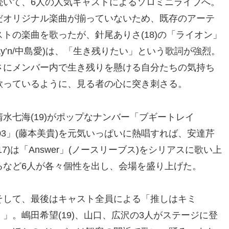
いて、6人の人気キャストによるソロミニライブへ。
だオリジナル楽曲が揃っていないため、既存のアーテ
ストの楽曲を歌ったが、針尾ありさ(18)の「ライオン」
May’n/中島愛)は、「生き残りたい」という歌詞が強烈。
さにメンバー内で生き残りを懸ける自分たちの気持ち
歌っているように、見る者の心に突き刺さる。
水七海(19)がポップなナンバー「ブギートレイ
’03」(藤本美貴)を元気いっぱいに熱唱すれば、安達芹
17)は「Answer」(ノースリーブス)をシリアスに歌い上
るなど6人が各々個性を出し、会場を盛り上げた。
して、最後はキャスト全員による「推しはキミ
！」。嶋田希望(19)、山口、広沢の3人がステージに登