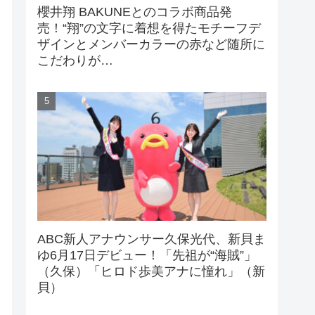
櫻井翔 BAKUNEとのコラボ商品発
売！“翔”の文字に着想を得たモチーフデ
ザインとメンバーカラーの赤など随所に
こだわりが…
ABC新人アナウンサー久保光代、新貝ま
ゆ6月17日デビュー！「先祖が“海賊”」
（久保）「ヒロド歩美アナに憧れ」（新
貝）