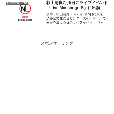
終身名誉監督の長嶋茂雄（76）、プロ野
杉山清貴7月5日にライブイベント
ENTERTAINMENT
球解説者・江...
『Live MessengerS』に出演
歌手・杉山清貴（52）が7月5日に東京・
渋谷区文化総合センター大和田ホールで7
回目を迎える音楽ライブイベント『Live
MessengerS』に出演する。 同イベント
は、「心に残るフレーズや歌詞からメッ
セージを伝えていきたい」「ライブとい
う...
スポンサーリンク