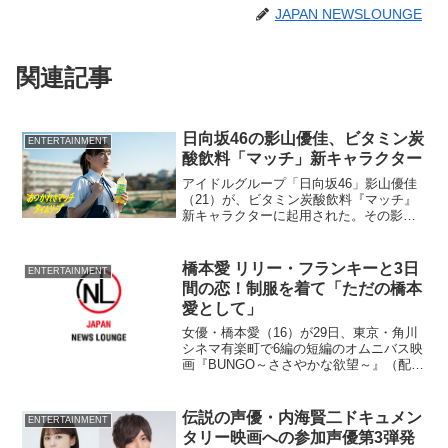
JAPAN NEWSLOUNGE
関連記事
日向坂46の影山優佳、ビタミン炭
ENTERTAINMENT
酸飲料「マッチ」新キャラクター
アイドルグループ「日向坂46」影山優佳
（21）が、ビタミン炭酸飲料『マッチ』
新キャラクターに起用された。その影山
が主演するキャンペーン連動型青春WEB
動画「おつかれさマッチタイムリープ」
公開された。
橋本愛 リリー・フランキーと3日
ENTERTAINMENT
間の恋！制服を着て「ただの橋本
愛として」
女優・橋本愛（16）が29日、東京・角川
シネマ有楽町で6編の短編のオムニバス映
画『BUNGO～ささやかな欲望～』（配
給：角川映画）初日舞台あいさつに女
優・石原さとみ（25）、波瑠（21）、水
崎綾女（23）とともに登壇した。 宮沢
伝説の声優・内海賢二ドキュメン
ENTERTAINMENT
賢治、永井荷...
タリー映画への参加声優第3弾発