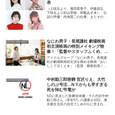
表
（上段左より、逢田梨香子、伊藤昌弘、
下段左より杉山里穂、和氣あず未） 伝
説の声優・内海賢二の仕事、またその偉
業を追ったドキュメンタリー映画『その
声のあなたへ』（監督・脚本：榊原有佑
／配給：ナカチカ／ティ・ジョイ）が9月
30日より全国公開され...
なにわ男子・長尾謙杜 劇場映画
ENTERTAINMENT
初主演映画の特別メイキング映
像！「監督やスタッフふくめ、み
んな仲良く温かい現場」
アイドルグループ『なにわ男子』長尾謙
杜が劇場映画初主演を務める映画『おい
しくて泣くとき』（監督：横尾初喜／配
給：松竹）の特別メイキング映像を解禁
となった。長尾が「みんな仲良く温かい
現場」という和やかな撮影現場の様子が
中村勘三郎密葬 宮沢りえ、大竹
ENTERTAINMENT
収められている。
しのぶ号泣…N.Y.からも早すぎる
死を悼む弔電が
5日に死去した歌舞伎俳優・十八代目中村
勘三郎さん（享年57）の通夜が10日、東
京都文京区の自宅でしめやかに営まれ
た。 松本幸四郎（70）、中村吉右衛門
（68）ら歌舞伎関係者の他、読売巨人軍