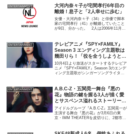
山秀典（30）、猿飛佐助役・井澤勇貴...
大河内奈々子が宅間孝行6年目の
ENTERTAINMENT
離婚！息子と「2人幸せに歩む」
女優・大河内奈々子（34）と俳優で脚本
家の宅間孝行（41）が離婚していたこと
が9日、分かった。 2人は2006年11月に
結婚。08年9月には長男が
テレビアニメ『SPY×FAMILY』
ENTERTAINMENT
Season 3 エンディング主題歌は
幾田りら！「役を全うしようとす
る心の奥には…」
10月4日より放送がスタートするテレビア
ニメ『SPY×FAMILY』Season 3のエンデ
ィング主題歌がシンガーソングライター
で、“小説を音楽にするユニッ
ト”『YOASOBI』のボーカルikuraとして
も活躍する幾田りらの『Actor』に決定し
A.B.C-Z・五関晃一舞台『悪の
ENTERTAINMENT
た。
花』物語の鍵を握る3人が描く愛
とサスペンス溢れるストーリー展
開を予感させるメインビジュアル
アイドルグループ『A.B.C-Z』五関晃一が
主演する舞台『悪の花』が3月6日の東
京・IMM THEATERを皮切りに、2都市18
公演が上演される。メインビジュアル&ソ
ロビジュアルが解禁された。韓国ドラマ
「悪の花」を原作とした世界初の舞台化
SKE48新成人6名、個性あふれる