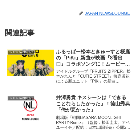
JAPAN NEWSLOUNGE
関連記事
ふるっぱー松本ときゅーすと桜庭
ENTERTAINMENT
の「PiKi」新曲が映画『8番出
口』コラボソングに！ムービーも
解禁
アイドルグループ『FRUITS ZIPPER』松
本かれんと『CUTIE STREET』桜庭遥花
による新ユニット『PiKi』の新曲
『88888888』（読み：ハチハチ）が、8
月29日公開の二宮和也主演映画『8番出
口』コラボレーションソングに決定し
井澤勇貴 キスシーンは「できる
ENTERTAINMENT
た。
ことならしたかった」！徳山秀典
「俺が悪かった」
劇場版『戦国BASARA-MOONLIGHT
PARTY-Remix』（監督：松田圭太、アベ
ユーイチ／配給：日本出版販売）公開2週
目記念舞台あいさつが1日、都内シネ・リ
ーブル池袋で開かれ、片倉小十郎役・徳