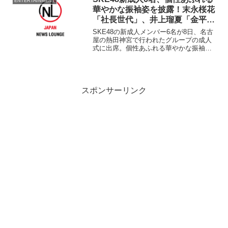
ENTERTAINMENT
作品。
華やかな振袖姿を披露！末永桜花
「社長世代」、井上瑠夏「金平糖
世代」その心は、「個性がある」
SKE48の新成人メンバー6名が8日、名古
【全員コメント掲載】
屋の熱田神宮で行われたグループの成⼈
式に出席。個性あふれる華やかな振袖姿
を披露し、ご祈祷を受けた。成人式を迎
えたメンバーは、赤堀君江（19）、荒野
姫楓（19）、井上瑠夏（20）、坂本真凛
（19）、末...
スポンサーリンク