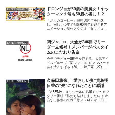
結婚していたことが、分かった。 2人は
2007年5月に友人の紹介で知り合い、以
ドロンジョが50歳の美魔女！ヤッ
ENTERTAINMENT
降...
ターマン１号も50歳の姿に！？
「ポッカコーヒー」発売50周年を記念
し、同じく今年で創業60周年を迎えるア
ニメーション制作スタジオ『タツノコプ
ロ』が携わってきたアニメ作品のキャラ
クターをデザインした限定コラボ缶を9月
5日より全国の小売店または自動販売機で
関ジャニ∞、大倉が8年目でリー
ENTERTAINMENT
発売する。
ダー立候補！メンバーがバスタイ
ムのこだわり告白
今年でデビュー8周年を迎える、人気アイ
ドルグループ『関ジャニ∞』のメンバーで
ある渋谷すばる（30）、錦戸亮（27）、
大倉忠義（27）、安田章大（27）、村上
信五（30）、丸山隆平（28）、横山裕
（31）が5日、都内で行われた薬用スカル
久保田悠来、”愛おしい妻”貴島明
ENTERTAINMENT
プケア...
日香の”夫”になれたことに感謝
『ABEMA』オリジナルの結婚モキュメン
タリー番組『私たち結婚しました4』に出
演する俳優の久保田悠来（41）が11日、
アメーバオフィシャルブログを更新。同
番組で共演するモデルの貴島明日香
（26）と“結婚生活”を送れたことに感謝し