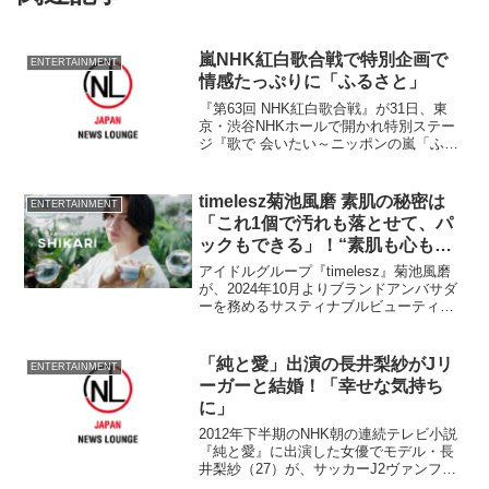
嵐NHK紅白歌合戦で特別企画で
ENTERTAINMENT
情感たっぷりに「ふるさと」
『第63回 NHK紅白歌合戦』が31日、東
京・渋谷NHKホールで開かれ特別ステー
ジ『歌で 会いたい～ニッポンの嵐「ふる
さと」～』が行われた。 紅白歌合戦の
ために作られた『嵐』による楽曲『ふる
さと』。
timelesz菊池風磨 素肌の秘密は
ENTERTAINMENT
「これ1個で汚れも落とせて、パ
ックもできる」！“素肌も心も躍
った”瞬間は…
アイドルグループ『timelesz』菊池風磨
が、2024年10月よりブランドアンバサダ
ーを務めるサスティナブルビューティー
ブランド「SHIKARI」の新テレビ
CM「躍れ、素肌。」篇（15秒/30秒）が
11月20日より公開。
「純と愛」出演の長井梨紗がJリ
ENTERTAINMENT
ーガーと結婚！「幸せな気持ち
に」
2012年下半期のNHK朝の連続テレビ小説
『純と愛』に出演した女優でモデル・長
井梨紗（27）が、サッカーJ2ヴァンフォ
ーレ甲府のGK荻晃太選手（29）と15日に