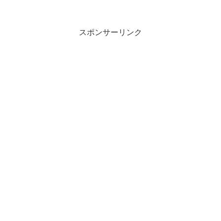
ツアー最終公演にサプライズ出演し
た。 アンコール1曲目に、『EXILE』が
突如ス...
スポンサーリンク