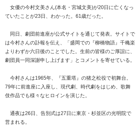
女優の今村文美さん(本名・宮城文美)が20日に亡くなっ
ていたことが23日、わかった。61歳だった。
同日、劇団前進座が公式サイトを
通じて発表。サイトで
は今村さんの訃報を伝え、「盛岡での『柳橋物語』千穐楽
よりわずか六日後のことでした。生前の皆様のご厚誼に、
劇団員一同深謝申し上げます」とコメントを寄せている。
今村さんは1965年、『五重塔』の猪之松役で初舞台。
79年に前進座に入座し、現代劇、時代劇をはじめ、歌舞
伎作品でも様々なヒロインを演じた。
通夜は26日、告別式は27日に東京・杉並区の光明院で
営まれる。