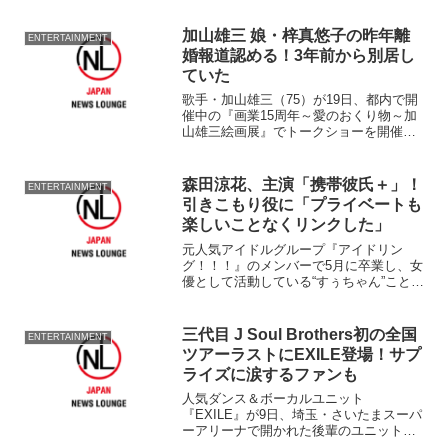
日）の1話先行上映&トークイベントが4
月29日深夜からの初回OAを目前にした4
加山雄三 娘・梓真悠子の昨年離
ENTERTAINMENT
月28日都内で行われた。オフィシャルレ
婚報道認める！3年前から別居し
ポートでお伝えする。
ていた
歌手・加山雄三（75）が19日、都内で開
催中の『画業15周年～愛のおくり物～加
山雄三絵画展』でトークショーを開催し
た。 多趣味で知られる加山が絵画を始
めて15年を記念してのトークショー。
『若大将のゆうゆう散歩』（テレビ朝日
森田涼花、主演「携帯彼氏＋」！
ENTERTAINMENT
系、月～金曜・午前...
引きこもり役に「プライベートも
楽しいことなくリンクした」
元人気アイドルグループ『アイドリン
グ！！！』のメンバーで5月に卒業し、女
優として活動している“すぅちゃん”こと森
田涼花（19）が22日、都内で行われた
DVD映画『携帯彼氏＋』（監督：月川
翔）の舞台あいさつトークショーに、共
三代目 J Soul Brothers初の全国
ENTERTAINMENT
演の若手男性俳優集...
ツアーラストにEXILE登場！サプ
ライズに涙するファンも
人気ダンス＆ボーカルユニット
『EXILE』が9日、埼玉・さいたまスーパ
ーアリーナで開かれた後輩のユニットと
なる『三代目 J Soul Brothers』初の全国