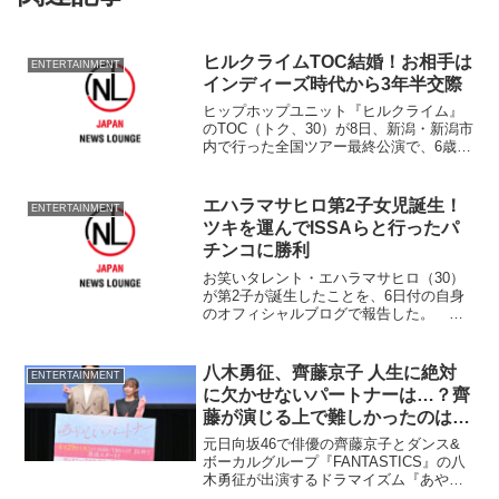
ヒルクライムTOC結婚！お相手は
ENTERTAINMENT
インディーズ時代から3年半交際
ヒップホップユニット『ヒルクライム』
のTOC（トク、30）が8日、新潟・新潟市
内で行った全国ツアー最終公演で、6歳年
下の一般女性と結婚したこと発表し
た。 2人が出会ったきっかけについて、
TOCがインディーズ時代に働いていた新
エハラマサヒロ第2子女児誕生！
ENTERTAINMENT
潟県内のバーに女...
ツキを運んでISSAらと行ったパ
チンコに勝利
お笑いタレント・エハラマサヒロ（30）
が第2子が誕生したことを、6日付の自身
のオフィシャルブログで報告した。
「わー！わー！わー！わー！！」とタイ
トルから喜びを爆発させており、「つい
に！！ついに！！ついに産まれたぞ
八木勇征、齊藤京子 人生に絶対
ENTERTAINMENT
ー！！！エハラマサヒロの第...
に欠かせないパートナーは…？齊
藤が演じる上で難しかったのは
「毎日テンションを…」
元日向坂46で俳優の齊藤京子とダンス&
ボーカルグループ『FANTASTICS』の八
木勇征が出演するドラマイズム『あやし
いパートナー』（MBS／TBS、毎週火曜