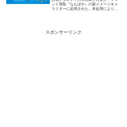
ンド買取『なんぼや』の新イメージキャ
ラクターに起用された。本起用により、
「なんぼや」が提供する“納得できる査定
体験”の価値を、より多くのお客さまに分
かりやすく、親しみやすい形でお届けし
てまいります。
スポンサーリンク