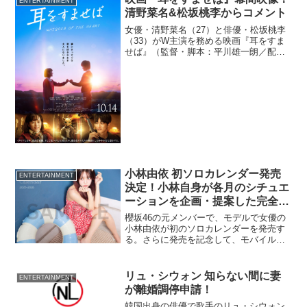
ENTERTAINMENT
清野菜名&松坂桃李からコメント
女優・清野菜名（27）と俳優・松坂桃李
（33）がW主演を務める映画『耳をすま
せば』（監督・脚本：平川雄⼀朗／配
給：ソニー・ピクチャーズエンタテイン
メント／松⽵）が10月14日より公開され
る。大人になった2人を演じる清野と松坂
が同作の魅力を語...
小林由依 初ソロカレンダー発売
ENTERTAINMENT
決定！小林自身が各月のシチュエ
ーションを企画・提案した完全撮
り下ろし
櫻坂46の元メンバーで、モデルで女優の
小林由依が初のソロカレンダーを発売す
る。さらに発売を記念して、モバイルフ
ァンクラブ会員限定のリアルミート＆グ
リート（個別トーク会）、オンラインミ
ート＆グリート（個別トーク会）イベン
リュ・シウォン 知らない間に妻
ENTERTAINMENT
トも開催。
が離婚調停申請！
韓国出身の俳優で歌手のリュ・シウォン