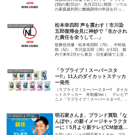
(39)の妻(31)が、先月22日に韓国・ソウル
の家庭裁判所に離婚調停の申請を行って
いたことが9日、わかった。 韓国メディ
アが同裁判所関係者の話として伝え、申
請の書類は受理されたが、
松本幸四郎 声を震わす！市川染
ENTERTAINMENT
五郎復帰会見に神妙で「生かされ
た責任を全うして…」
歌舞伎俳優・松本幸四郎（70）、中村福
助（52）、市川染五郎（39）が13日、都
内で来年2月から東京・日生劇場で上演さ
れる『二月大歌舞伎』製作発表会見に出
席した。 来年4月に新しくなる歌舞伎座
公演を前にした日生劇場での公演。『義
「ラブライブ！スーパースタ
ENTERTAINMENT
経千本桜 吉...
ー!!」11人のダイカットステッカ
ー発売
（ラブライブ！スーパースター!! ダイカ
ットステッカー 冬制服Ver.） テレビア
ニメ「ラブライブ！スーパースター!!」よ
り、3期生2名を含む「Liella!」11人が描
かれた11人のダイカットステッカーが9月
14日に発売される。
明石家さんま、ブランド買取「な
BUSINESS & PRODUCT
んぼや」の新イメージキャラクタ
ーに！5月より新テレビCM放送開
始
お笑いタレントの明石家さんまが、ブラ