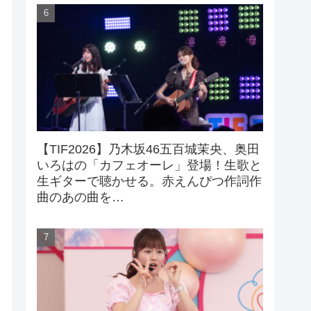
【TIF2026】乃木坂46五百城茉央、奥田
いろはの「カフェオーレ」登場！生歌と
生ギターで聴かせる。赤えんぴつ作詞作
曲のあの曲を…