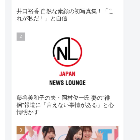
井口裕香 自然な素顔の初写真集！「こ
れが私だ！」と自信
藤谷美和子の夫・岡村俊一氏 妻の“徘
徊”報道に「言えない事情がある」と心
情明かす