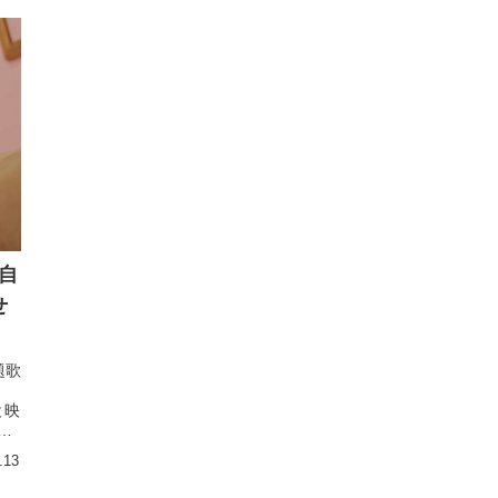
自
せ
題歌
と映
を
.13