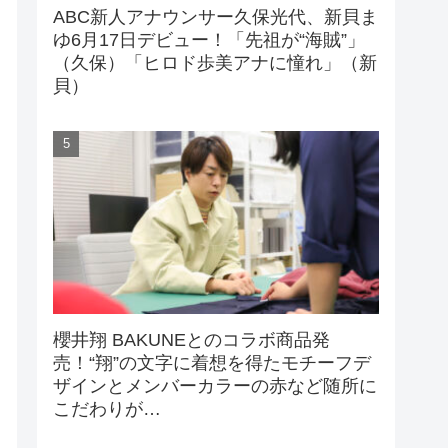
ABC新人アナウンサー久保光代、新貝ま
ゆ6月17日デビュー！「先祖が“海賊”」
（久保）「ヒロド歩美アナに憧れ」（新
貝）
櫻井翔 BAKUNEとのコラボ商品発
売！“翔”の文字に着想を得たモチーフデ
ザインとメンバーカラーの赤など随所に
こだわりが…