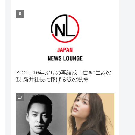
ZOO、16年ぶりの再結成！亡き“生みの
親”新井社長に捧げる涙の黙祷