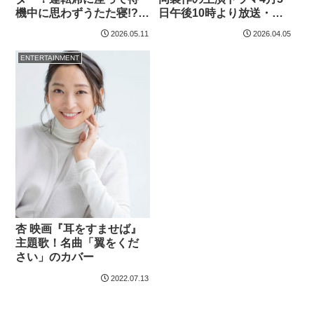
機中に思わずうたた寝!?
日午後10時より放送・配
「幼少期にボルボに乗っ
信！「英語のセリフが一
2026.05.11
2026.04.05
ていた」などボルボへの
番大きなハードルでし
愛着も
た」
ENTERTAINMENT
杏 映画『耳をすませば』
主題歌！名曲「翼をくだ
さい」のカバー
2022.07.13