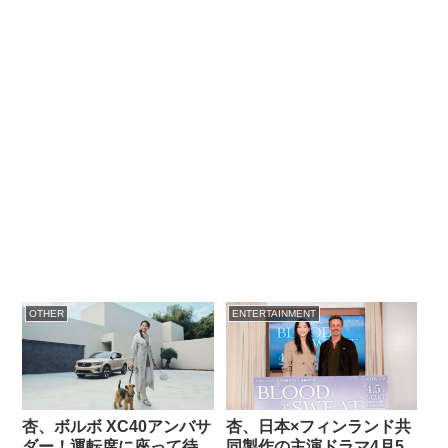
OTHER
ENTERTAINMENT
杏、ボルボ XC40アンバサ
杏、日本×フィンランド共
ダー！運転席に座って待
同製作の主演ドラマ4月5