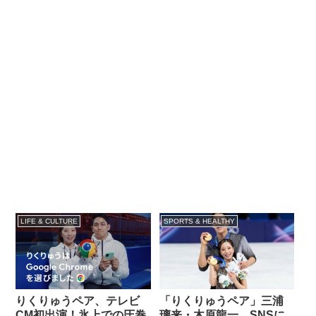
LIFE & CULTURE
SPORTS & HEALTHY
りくりゅうペア、テレビ
「りくりゅうペア」三浦
CM初出演！氷上での圧巻
璃来・木原龍一、SNSに