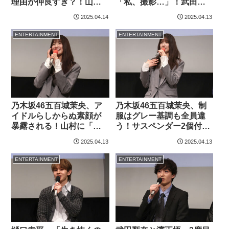
理由が仲良すぎ？！山下
「私、撮影…」！武田が
永玖、性格が素直すぎ
偽警察官詐欺電話を撃退
2025.04.14
2025.04.13
て…
した一言は…
ENTERTAINMENT
ENTERTAINMENT
乃木坂46五百城茉央、ア
乃木坂46五百城茉央、制
イドルらしからぬ素顔が
服はグレー基調も全員違
暴露される！山村に「ね
う！サスペンダー2個付け
ぇ～言わないって…」と
やコートのような…【見
2025.04.13
2025.04.13
可愛く抗議
直しポイント】
ENTERTAINMENT
ENTERTAINMENT