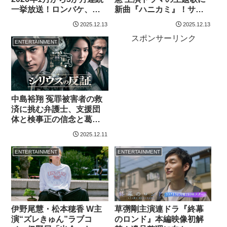
一挙放送！ロンバケ、ラ
新曲『ハニカミ』！サビ
ブジェネ、HEROなど5作
の歌詞を「韻をふむな
2025.12.13
2025.12.13
品
ど、より耳に残る印象的
スポンサーリンク
な…」
ENTERTAINMENT
中島裕翔 冤罪被害者の救
済に挑む弁護士、支援団
体と検事正の信念と葛藤
を表現したビジュアル解
2025.12.11
禁
ENTERTAINMENT
ENTERTAINMENT
伊野尾慧・松本穂香 W主
草彅剛主演連ドラ『終幕
演“ズレきゅん”ラブコ
のロンド』本編映像初解