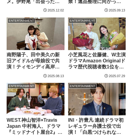
メ。伊野尾「出会ったこ
禁！遺品整理に向かった
とがないタイプ」の役！
先で、さまざまな人間ド
2025.12.02
2025.09.13
「旅サラダ」大仁田美咲
ラマが…
アナが…
ENTERTAINMENT
ENTERTAINMENT
南野陽子、田中美久の新
小芝風花と佐藤健、W主演
旧アイドルが母娘役で共
ドラマAmazon Originalド
演！ティモンディ高岸も
ラマ歴代視聴者数1位を記
出演する「熱闘甲子園」
録！メイキング写真解禁
2025.08.13
2025.07.29
ドラマが涙腺崩壊必至
ENTERTAINMENT
ENTERTAINMENT
WEST.神山智洋×Travis
INI・許豊凡 連続ドラマ初
Japan 中村海人、ドラマ
レギュラー弁護士役で出
『ミッドナイト屋台2』の
演！「白黒つけられない