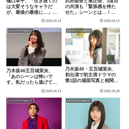
樋口幸平、「生き抜くの
武田梨奈と濱正悟、3度目
は大変そうなキャラだ
の共演も「緊張感を持た
が、最後の最後に…」！
せた」シーンとは…！濱
山下永玖、役との共通点
のNGシーンが…【見直し
2025.04.13
2025.04.13
は…
ポイント】
ENTERTAINMENT
ENTERTAINMENT
乃木坂46・五百城茉央、
乃木坂46五百城茉央、
初出演で初主演ドラマの
「あのシーンは怖いで
第1話の場面写真と相関図
す。私だったら逃げて
が解禁！ミステリーエン
た」と山村の演技に気圧
2025.04.13
2025.03.28
タメ幕開けへ
されたシーンは…
ENTERTAINMENT
ENTERTAINMENT