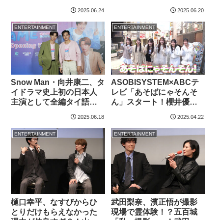
舞台【横浜】での場面写
問題に向き合う内容が自
2025.06.24
2025.06.20
真解禁
分自身の経験と重なる」
ENTERTAINMENT
ENTERTAINMENT
Snow Man・向井康二、タ
ASOBISYSTEM×ABCテ
イドラマ史上初の日本人
レビ「あそばにゃそんそ
主演として全編タイ語で
ん」スタート！櫻井優衣
の演技！ファングリーテ
のモノボケに「趣味な
2025.06.18
2025.04.22
ィングでPR
の！？」とファン…
ENTERTAINMENT
ENTERTAINMENT
樋口幸平、なすびからひ
武田梨奈、濱正悟が撮影
とりだけもらえなかった
現場で霊体験！？五百城