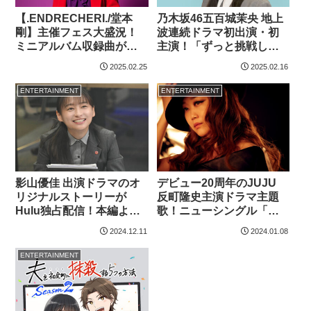
【.ENDRECHERI./堂本
乃木坂46五百城茉央 地上
剛】主催フェス大盛況！
波連続ドラマ初出演・初
ミニアルバム収録曲が
主演！「ずっと挑戦した
ABEMAオリジナルドラマ
いと思っていたドラマ
2025.02.25
2025.02.16
主題歌に
に…」
ENTERTAINMENT
ENTERTAINMENT
影山優佳 出演ドラマのオ
デビュー20周年のJUJU
リジナルストーリーが
反町隆史主演ドラマ主題
Hulu独占配信！本編より
歌！ニューシングル「一
も「ある意味“ドキド
線」
2024.12.11
2024.01.08
キ”できるようなお話」
ENTERTAINMENT