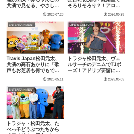
共演で見せる、やさしい
そろりそろり？！アロハ
笑顔と穏やかな歌声に注
シャツ姿で和泉元彌さん
2026.07.28
2026.05.25
目！“落ち着く場所”は…
直伝“すり足”を披露
ENTERTAINMENT
LIFE & CULTURE
Travis Japan松田元太、
トラジャ松田元太、ヴェ
共演の高石あかりに「歌
ルサーチのデニムでTJボ
声もお芝居も何でもでき
ーズ！アドリブ要請に
ちゃうのがズルい」と嫉
「いつもの松田元太、い
2025.05.11
2025.05.05
妬
つものTJ的なオーラ
を…」
ENTERTAINMENT
トラジャ・松田元太、た
べっ子どうぶつたちから