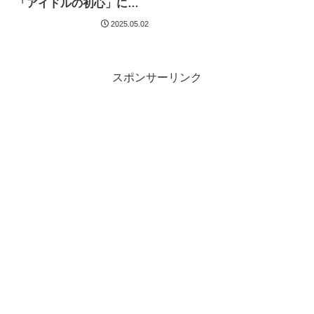
「アイドルの初心」に気
づかされたことを発表も
2025.05.02
水上恒司からツッコミ
スポンサーリンク