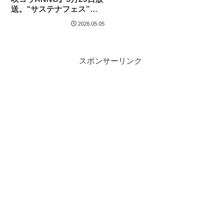
送。“サステナフェス”の
模様も！「フェスの空気
2026.05.05
感も含めて届けられた
ら…」
スポンサーリンク