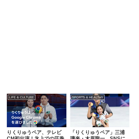
LIFE & CULTURE
SPORTS & HEALTHY
りくりゅうペア、テレビ
「りくりゅうペア」三浦
CM初出演！氷上での圧巻
璃来・木原龍一、SNSに