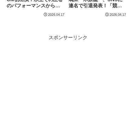
のパフォーマンスからリ
連名で引退発表！「競技
ンクの外で見せる仲良し
人生には区切りをつけま
2026.04.17
2026.04.17
「素顔」が微笑ましい
すが…」【全文掲載】
スポンサーリンク