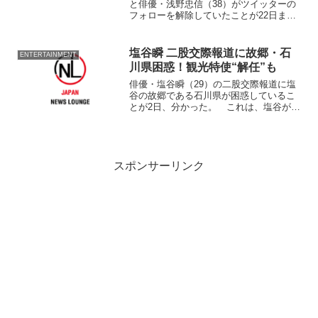
と俳優・浅野忠信（38）がツイッターの
フォローを解除していたことが22日まで
に分かった。 8月のロンドン五輪期間に
現地で2人で旅行していた様子などをツイ
ートし
塩谷瞬 二股交際報道に故郷・石
ENTERTAINMENT
川県困惑！観光特使“解任”も
俳優・塩谷瞬（29）の二股交際報道に塩
谷の故郷である石川県が困惑しているこ
とが2日、分かった。 これは、塩谷が自
ら立候補して同県をPRする『いしかわ観
光特使』の委託を今年2月からうけている
ためのもの。『いしかわ観光特使』は同
県出身者を中心に...
スポンサーリンク