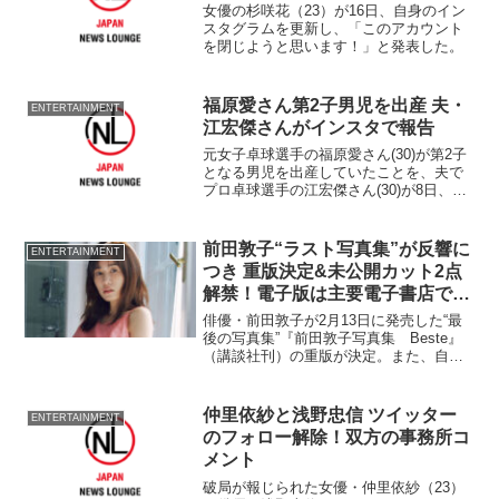
女優の杉咲花（23）が16日、自身のイン
スタグラムを更新し、「このアカウント
を閉じようと思います！」と発表した。
福原愛さん第2子男児を出産 夫・
ENTERTAINMENT
江宏傑さんがインスタで報告
元女子卓球選手の福原愛さん(30)が第2子
となる男児を出産していたことを、夫で
プロ卓球選手の江宏傑さん(30)が8日、自
身のインスタグラムで発表した。 イン
スタグラムでは、福原さんが
前田敦子“ラスト写真集”が反響に
ENTERTAINMENT
つき 重版決定&未公開カット2点
解禁！電子版は主要電子書店で軒
並み1位を記録
俳優・前田敦子が2月13日に発売した“最
後の写真集”『前田敦子写真集 Beste』
（講談社刊）の重版が決定。また、自身
初となる「電子版写真集」（特典カット
つき）も3月18日にリリースされ、主要電
子書店にて軒並み1位を獲得している。
仲里依紗と浅野忠信 ツイッター
ENTERTAINMENT
のフォロー解除！双方の事務所コ
メント
破局が報じられた女優・仲里依紗（23）