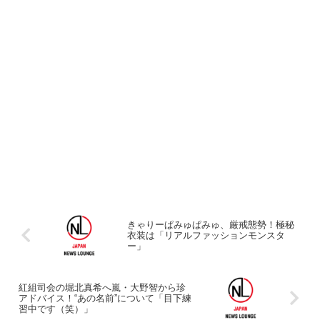
きゃりーぱみゅぱみゅ、厳戒態勢！極秘
衣装は「リアルファッションモンスタ
ー」
紅組司会の堀北真希へ嵐・大野智から珍
アドバイス！“あの名前”について「目下練
習中です（笑）」