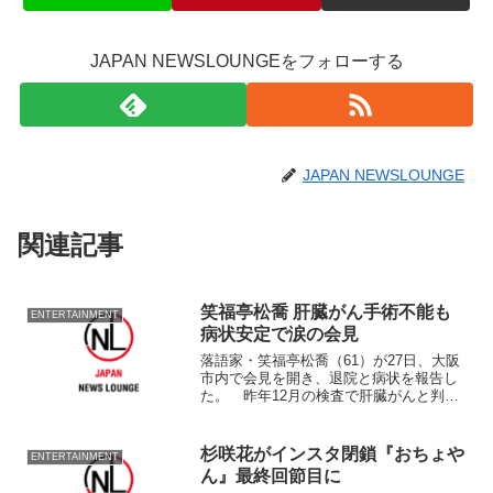
JAPAN NEWSLOUNGEをフォローする
JAPAN NEWSLOUNGE
関連記事
笑福亭松喬 肝臓がん手術不能も
ENTERTAINMENT
病状安定で涙の会見
落語家・笑福亭松喬（61）が27日、大阪
市内で会見を開き、退院と病状を報告し
た。 昨年12月の検査で肝臓がんと判
明。治療のため入院していたが、肝門脈
にがんが達し手術不能の深刻な状態だっ
たと
杉咲花がインスタ閉鎖『おちょや
ENTERTAINMENT
ん』最終回節目に