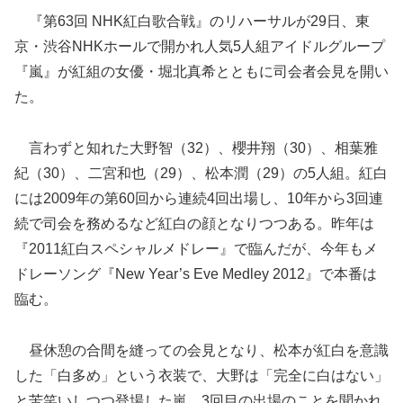
『第63回 NHK紅白歌合戦』のリハーサルが29日、東
京・渋谷NHKホールで開かれ人気5人組アイドルグループ
『嵐』が紅組の女優・堀北真希とともに司会者会見を開い
た。
言わずと知れた大野智（32）、櫻井翔（30）、相葉雅
紀（30）、二宮和也（29）、松本潤（29）の5人組。紅白
には2009年の第60回から連続4回出場し、10年から3回連
続で司会を務めるなど紅白の顔となりつつある。昨年は
『2011紅白スペシャルメドレー』で臨んだが、今年もメ
ドレーソング『New Year’s Eve Medley 2012』で
本番は
臨む。
昼休憩の合間を縫っての会見となり、松本が紅白を意識
した「白多め」という衣装で、大野は「完全に白はない」
と苦笑いしつつ登場した嵐。3回目の出場のことを聞かれ