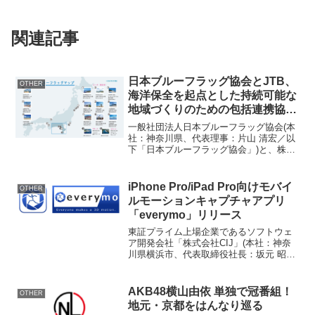
関連記事
日本ブルーフラッグ協会とJTB、
OTHER
海洋保全を起点とした持続可能な
地域づくりのための包括連携協定
を締結
一般社団法人日本ブルーフラッグ協会(本
社：神奈川県、代表理事：片山 清宏／以
下「日本ブルーフラッグ協会」)と、株式
会社JTB(本社：東京都、代表取締役 社長
執行役員：山北 栄二郎／以下「JTB」)
は、日本ブルーフラッグ協会の持つ海洋
iPhone Pro/iPad Pro向けモバイ
OTHER
保全と環...
ルモーションキャプチャアプリ
「everymo」リリース
東証プライム上場企業であるソフトウェ
ア開発会社「株式会社CIJ」(本社：神奈
川県横浜市、代表取締役社長：坂元 昭
彦、証券コード：4826、以下「CIJ」)
は、全身の動きを3Dモーション化する、
モバイルモーションキャプチャアプリ
AKB48横山由依 単独で冠番組！
OTHER
「everym...
地元・京都をはんなり巡る