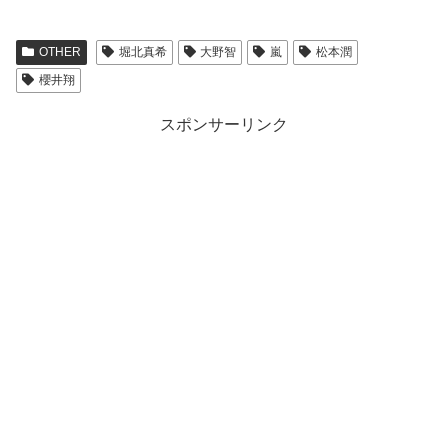
OTHER
堀北真希
大野智
嵐
松本潤
櫻井翔
スポンサーリンク