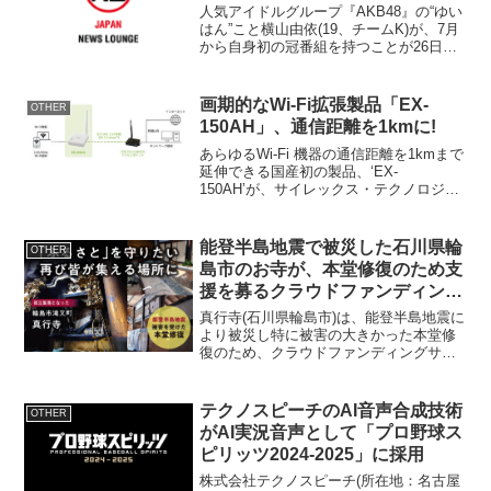
人気アイドルグループ『AKB48』の“ゆい
はん”こと横山由依(19、チームK)が、7月
から自身初の冠番組を持つことが26日、
わかった。 その番組とは、BSフジと関
西テレビで放送される『横山由依がはん
なり巡る 京都・美の音色』。京都出身の
画期的なWi-Fi拡張製品「EX-
OTHER
ゆい...
150AH」、通信距離を1kmに!
あらゆるWi-Fi 機器の通信距離を1kmまで
延伸できる国産初の製品、‘EX-
150AH’が、サイレックス・テクノロジー
株式会社から発表されました。製品概要
製品名：EX-150AH製造元：サイレック
ス・テクノロジー株式会社通信規格：
能登半島地震で被災した石川県輪
OTHER
IEEE...
島市のお寺が、本堂修復のため支
援を募るクラウドファンディング
に6月30日まで挑戦！
真行寺(石川県輪島市)は、能登半島地震に
より被災し特に被害の大きかった本堂修
復のため、クラウドファンディングサイ
トCAMPFIRE(キャンプファイヤー)に
て、支援を募るプロジェクトを2024年6月
30日まで実施します。クラウドファンデ
テクノスピーチのAI音声合成技術
OTHER
ィング...
がAI実況音声として「プロ野球ス
ピリッツ2024-2025」に採用
株式会社テクノスピーチ(所在地：名古屋