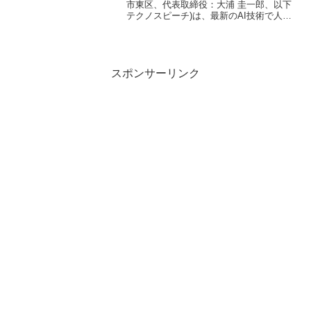
市東区、代表取締役：大浦 圭一郎、以下
テクノスピーチ)は、最新のAI技術で人間
の喋り声をリアルに再現する音声合成技
術が株式会社コナミデジタルエンタテイ
ンメント(所在地：東京都中央区)のゲーム
ソフト「プ...
スポンサーリンク