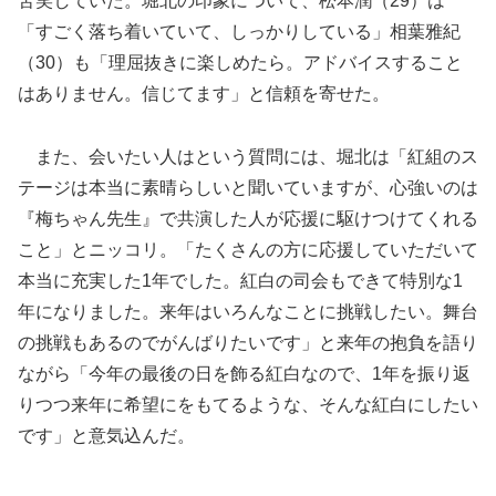
苦笑していた。堀北の印象について、松本潤（29）は
「すごく落ち着いていて、しっかりしている」相葉雅紀
（30）も「理屈抜きに楽しめたら。アドバイスすること
はありません。信じてます」と信頼を寄せた。
また、会いたい人はという質問には、堀北は「紅組のス
テージは本当に素晴らしいと聞いていますが、心強いのは
『梅ちゃん先生』で共演した人が応援に駆けつけてくれる
こと」とニッコリ。「たくさんの方に応援していただいて
本当に充実した1年でした。紅白の司会もできて特別な1
年になりました。来年はいろんなことに挑戦したい。舞台
の挑戦もあるのでがんばりたいです」と来年の抱負を語り
ながら「今年の最後の日を飾る紅白なので、1年を振り返
りつつ来年に希望にをもてるような、そんな紅白にしたい
です」と意気込んだ。