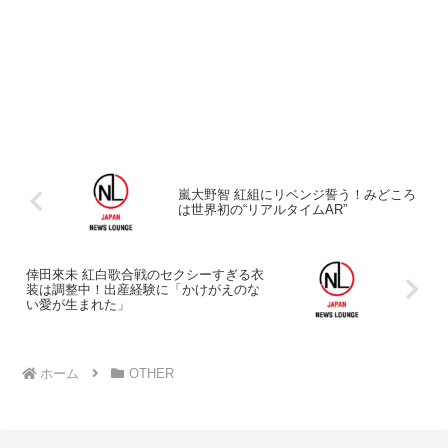
嵐大野智 紅組にリベンジ誓う！みどころ
は世界初の“リアルタイムAR”
倖田來未 紅白歌合戦のセクシーすぎる衣
装は調整中！出産経験に「かけがえのな
い愛が生まれた」
ホーム
OTHER