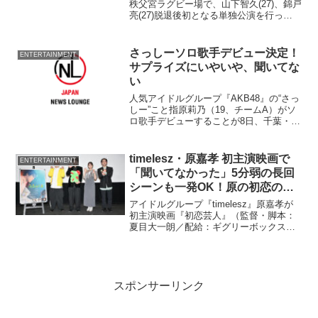
秩父宮ラグビー場で、山下智久(27)、錦戸
亮(27)脱退後初となる単独公演を行っ
た。 『NEWS』としては、3年半ぶりの
全国ツアーをスタート。加藤シゲアキ(25)
が「ただいま」と挨拶すると、3万人の
さっしーソロ歌手デビュー決定！
ENTERTAINMENT
フ...
サプライズにいやいや、聞いてな
い
人気アイドルグループ『AKB48』の“さっ
しー”こと指原莉乃（19、チームA）がソ
ロ歌手デビューすることが8日、千葉・幕
張メッセで行われた『AKB48』の握手会
でサプライズ発表された。 『AKB48』
からの本格ソロデビューは“ともちん”板
timelesz・原嘉孝 初主演映画で
ENTERTAINMENT
野...
「聞いてなかった」5分弱の⻑回
シーンも一発OK！原の初恋の思
い出はポケモン映画の…
アイドルグループ『timelesz』原嘉孝が
初主演映画『初恋芸人』（監督・脚本：
夏目大一朗／配給：ギグリーボックス）
の初日舞台あいさつが12月19日東京・新
宿バルト9で行われ、共演の沢⼝愛華、ハ
ニトラ梅⽊、夏⽬⼤⼀朗監督らとともに
登壇した。
スポンサーリンク