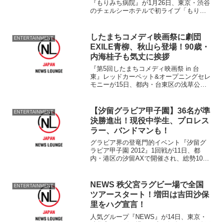
『もりみち病院』が1月26日、東京・渋谷
のチェルシーホテルで初ライブ「もりみ
ち病院ライブオペレーション『∵-ナゼナ
ラバ-』」を開催し、全17曲で観客を熱狂
させた。 『もりみち病院』は、2016年5
したまちコメディ映画祭に劇団
ENTERTAINMENT
月に結成...
EXILE青柳、秋山ら登場！90歳・
内海桂子も気丈に挨拶
『第5回したまちコメディ映画祭 in 台
東』レッドカーペット&オープニングセレ
モニーが15日、都内・台東区の浅草公会
堂で行われ、『劇団EXILE』の青柳翔(27)
が、同映画祭の台東区フィルム・コミッ
ション支援作品『メンゲキ！』PRのた
【汐留グラビア甲子園】36名が準
ENTERTAINMENT
め、『...
決勝進出！現役中学生、プロレス
ラー、バンドマンも！
グラビア界の登竜門的イベント『汐留グ
ラビア甲子園 2012』1回戦が11日、都
内・港区の汐留AXで開催され、総勢104
名のグラビアアイドルたちが水着姿で登
場した。 第2部はなんと現役中学生の姿
も見られ、すでにグラドルとして活動し
NEWS 秩父宮ラグビー場で全国
ENTERTAINMENT
ている出場者...
ツアースタート！増田は吉田沙保
里をハグ宣言！
人気グループ『NEWS』が14日、東京・