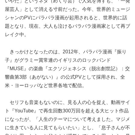
いやだ」というネタ（めくり芸）で人気を博すも、「一発
屋芸人」として消える寸前だった。今年、世界的ミュージ
シャンのPVにパラパラ漫画が起用されると、世界的に話
題となり、現在、大人も泣けるパラパラ漫画家として再ブ
レイク中。
きっかけとなったのは、2012年、パラパラ漫画『振り
子』がグラミー賞常連のイギリスのロックバンド
『MUSE』の楽曲『エクソジェネシス（脱出創世記）：交
響曲第3部（あがない）』の公式PVとして採用され、全
米・ヨーロッパなど世界各地で配信。
セリフも音楽もないのに、見る人の心を捉え、動画サイ
ト『YouTube』で再生回数300万回を超える大ヒット作品
になったが、「人生のテーマについて考えました。マジメ
に生きている人に見てもらいたい」とし、「息子さんが不