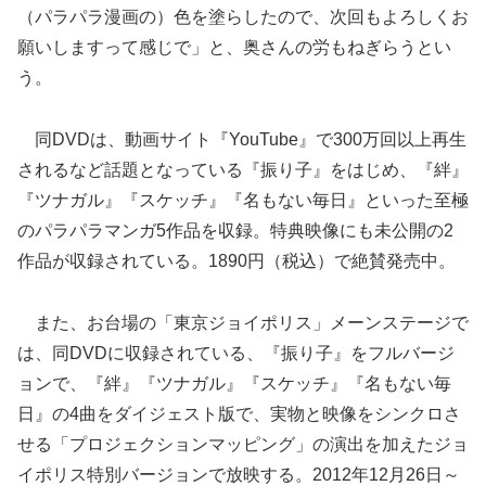
（パラパラ漫画の）色を塗らしたので、次回もよろしくお
願いしますって感じで」と、奥さんの労もねぎらうとい
う。
同DVDは、動画サイト『YouTube』で300万回以上再生
されるなど話題となっている『振り子』をはじめ、『絆』
『ツナガル』『スケッチ』『名もない毎日』といった至極
のパラパラマンガ5作品を収録。特典映像にも未公開の2
作品が収録されている。1890円（税込）で絶賛発売中。
また、お台場の「東京ジョイポリス」メーンステージで
は、同DVDに収録されている、『振り子』をフルバージ
ョンで、『絆』『ツナガル』『スケッチ』『名もない毎
日』の4曲をダイジェスト版で、実物と映像をシンクロさ
せる「プロジェクションマッピング」の演出を加えたジョ
イポリス特別バージョンで放映する。2012年12月26日～