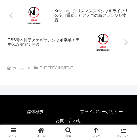
Kalafina、クリスマススペシャルライブ！
弦楽四重奏とピアノでの新アレンジを披
露
TBS青木裕子アナがサンジャポ卒業！田
中みな実アナ号泣
ホーム
ENTERTAINMENT
媒体概要
プライバシーポリシー
お問い合わせ
© 2025 News Lounge.
メニュー
ホーム
検索
トップ
サイドバー