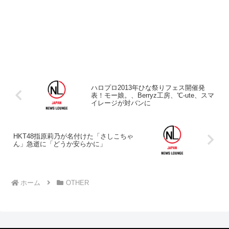
ハロプロ2013年ひな祭りフェス開催発
表！モー娘。、Berryz工房、℃-ute、スマ
イレージが対バンに
HKT48指原莉乃が名付けた「さしこちゃ
ん」急逝に「どうか安らかに」
ホーム
OTHER