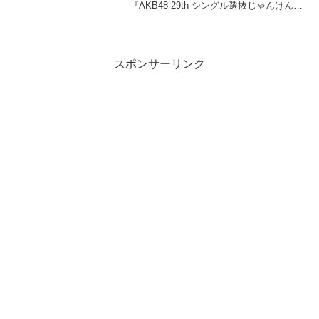
『AKB48 29th シングル選抜じゃんけん大
会』Cブロック3回戦で“はるごん”仲川遥
香（20、チームA）と“もえの”仁藤萌乃
（20、チームK）が激突し、もえのがベ
ス...
スポンサーリンク