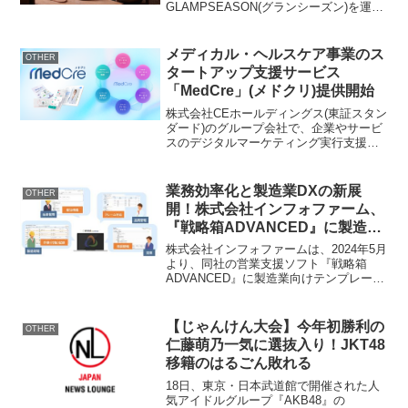
GLAMPSEASON(グランシーズン)を運営
する、有限会社 奥州秋保温泉 蘭亭(本
社：宮城県仙台市太白区秋保町湯元字木
戸保7-1)は、ワンちゃんと一緒に楽しめる
メディカル・ヘルスケア事業のス
OTHER
宿泊施設「R...
タートアップ支援サービス
「MedCre」(メドクリ)提供開始
株式会社CEホールディングス(東証スタン
ダード)のグループ会社で、企業やサービ
スのデジタルマーケティング実行支援と
デジタルマーケティング人材の育成を行
う、株式会社サンカクカンパニー(本社：
東京都北区。代表取締役COO：吉澤 愼
業務効率化と製造業DXの新展
OTHER
一。)は、20...
開！株式会社インフォファーム、
『戦略箱ADVANCED』に製造業
向けテンプレートを追加
株式会社インフォファームは、2024年5月
より、同社の営業支援ソフト『戦略箱
ADVANCED』に製造業向けテンプレート
を新たに展開します。これにより、製造
現場や生産管理部門でもその利用が可能
となり、業務効率化とデジタルトランス
【じゃんけん大会】今年初勝利の
OTHER
フォーメーショ...
仁藤萌乃一気に選抜入り！JKT48
移籍のはるごん敗れる
18日、東京・日本武道館で開催された人
気アイドルグループ『AKB48』の