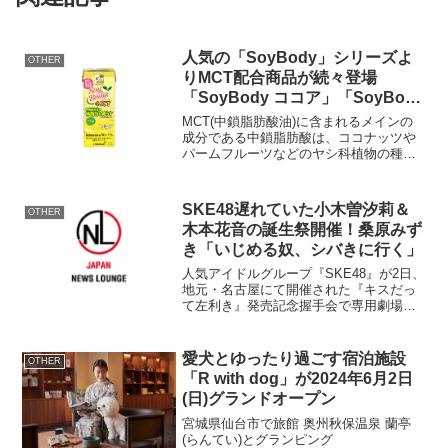
人気の「SoyBody」シリーズよ
OTHER
りMCT配合商品が続々登場
「SoyBody ココア」「SoyBody
バナナ」が「SoyBody +MCT」
MCT(中鎖脂肪酸油)に含まれるメインの
シリーズでリニューアル新発売！
成分である中鎖脂肪酸は、ココナッツや
パームフルーツなどのヤシ科植物の種
3月18日(月)より 全国(※一部店舗
子、牛乳や母乳にも含まれている成分で
を除く)で販売開始
す。古くからMCTは病院食などに活用さ
れ、近年ではMCTの健康機能に着目した
SKE48遅れていた小木曽汐莉＆
OTHER
一般生活者向けの商...
木本花音の誕生祭開催！桑原みず
き「いじめる奴、シバきに行く」
人気アイドルグループ『SKE48』が2日、
地元・名古屋にて開催された『キスだっ
て左利き』発売記念握手会で専用劇場の
オープン日が12月9日に決定したことが発
表された。 握手会前のステージで『キ
スだって左利き』残り1曲のみとなった瞬
愛犬とゆったり過ごす宿泊施設
OTHER
間、突然、湯...
「R with dog」が2024年6月2日
(日)グランドオープン
宮城県仙台市で旅館 奥州秋保温泉 蘭亭
(らんてい)とグランピング