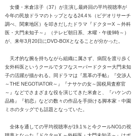
女優・米倉涼子（37）が主演し最終回の平均視聴率が
今年の民放ドラマのトップとなる24.4％（ビデオリサーチ
調べ、関東地区）を叩きだしたドラマ『ドクターX ～外科
医・大門未知子～』（テレビ朝日系、木曜・午後9時～）
が、来年3月20日にDVD-BOXとなることが分かった。
天才的な腕を持ちながら組織に属さず、病院を渡り歩く
女外科医というクールでタフなスーパードクター大門未知
子の
活躍が描かれる。同ドラマは『黒革の手帖』『交渉人
～THE NEGOTIATOR～』『ナサケの女～国税局査察官
～』などでさまざまな役を演じてきた米倉と、『ハケンの
品格』『初恋』などの数々の作品を手掛ける脚本家・中園
ミホのタッグでも話題となっていた。
全体を通しての平均視聴率が19.1％と今クールNO1の視
聴率となった『ドクターX ～外科医・大門未知子～』はポ