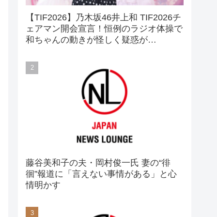
【TIF2026】乃木坂46井上和 TIF2026チ
ェアマン開会宣言！恒例のラジオ体操で
和ちゃんの動きが怪しく疑惑が…
藤谷美和子の夫・岡村俊一氏 妻の“徘
徊”報道に「言えない事情がある」と心
情明かす