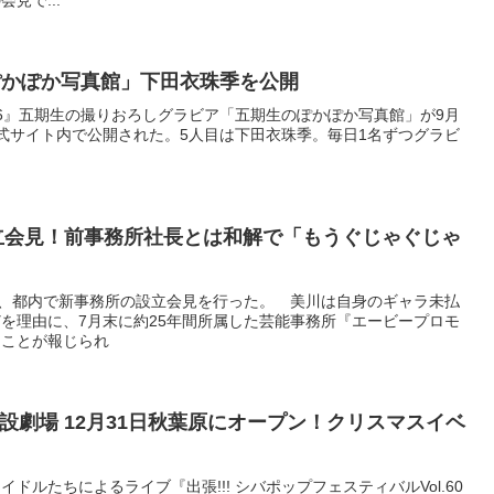
ぽかぽか写真館」下田衣珠季を公開
6』五期生の撮りおろしグラビア「五期生のぽかぽか写真館」が9月
6公式サイト内で公開された。5人目は下田衣珠季。毎日1名ずつグラビ
立会見！前事務所社長とは和解で「もうぐじゃぐじゃ
日、都内で新事務所の設立会見を行った。 美川は自身のギャラ未払
を理由に、7月末に約25年間所属した芸能事務所『エービープロモ
ることが報じられ
設劇場 12月31日秋葉原にオープン！クリスマスイベ
ドルたちによるライブ『出張!!! シバポップフェスティバルVol.60