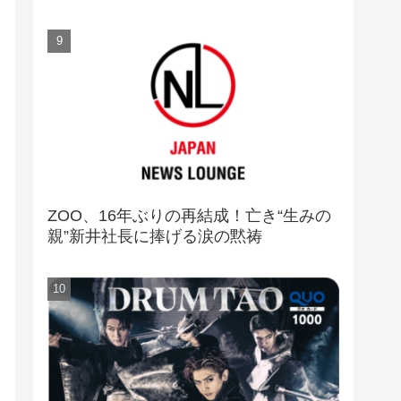
ZOO、16年ぶりの再結成！亡き“生みの
親”新井社長に捧げる涙の黙祷