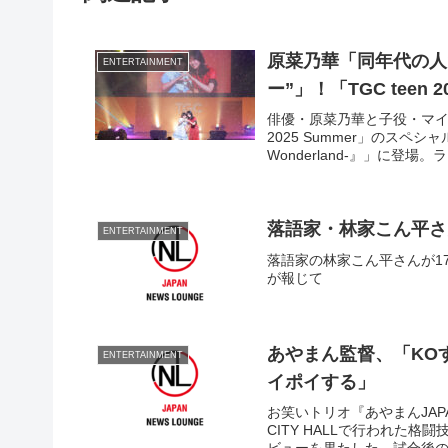
原菜乃華「同年代の人
ENTERTAINMENT
ー”」！「TGC teen 
俳優・原菜乃華と子役・マイカピ
2025 Summer」のスペシ
Wonderland-』」に
落語家・林家こん平さ
ENTERTAINMENT
落語家の林家こん平さんが1
が報じて
あやまん監督、「KO
ENTERTAINMENT
イポイする」
お笑いトリオ『あやまんJAP
CITY HALLで行われた格闘技
ビューを果たした。試合後の会