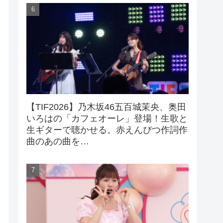
【TIF2026】乃木坂46五百城茉央、奥田
いろはの「カフェオーレ」登場！生歌と
生ギターで聴かせる。赤えんぴつ作詞作
曲のあの曲を…