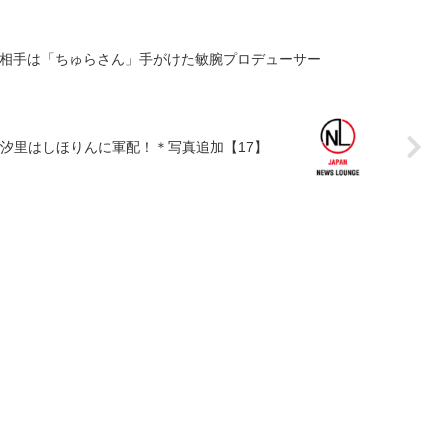
お相手は「ちゅらさん」手がけた敏腕プロデューサー
俣汐里はしほりんに軍配！＊写真追加【17】