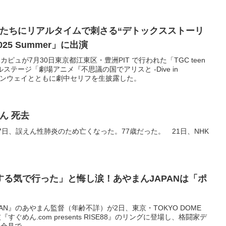
たちにリアルタイムで刺さる“デトックスストーリ
2025 Summer」に出演
ュが7月30日東京都江東区・豊洲PIT で行われた「TGC teen
ャルステージ「劇場アニメ『不思議の国でアリスと -Dive in
登場。ランウェイとともに劇中セリフを生披露した。
ん 死去
7日、誤えん性肺炎のため亡くなった。77歳だった。 21日、NHK
する気で行った」と悔し涙！あやまんJAPANは「ポ
AN』のあやまん監督（年齢不詳）が2日、東京・TOKYO DOME
『すぐめん.com presents RISE88』のリングに登場し、格闘家デ
見で...