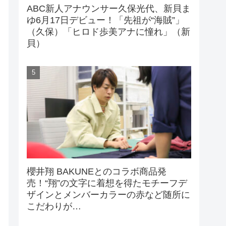
ABC新人アナウンサー久保光代、新貝ま
ゆ6月17日デビュー！「先祖が“海賊”」
（久保）「ヒロド歩美アナに憧れ」（新
貝）
櫻井翔 BAKUNEとのコラボ商品発
売！“翔”の文字に着想を得たモチーフデ
ザインとメンバーカラーの赤など随所に
こだわりが…