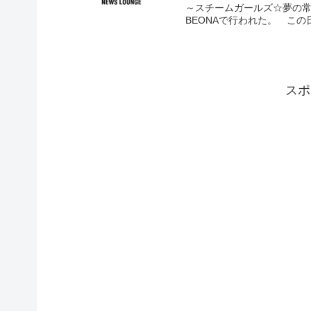
～スチームガールズ☆夢の常
BEONAで行われた。 この
スポ