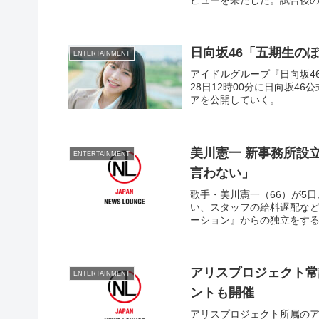
日向坂46「五期生の
ENTERTAINMENT
アイドルグループ『日向坂4
28日12時00分に日向坂4
アを公開していく。
美川憲一 新事務所設
ENTERTAINMENT
言わない」
歌手・美川憲一（66）が5
い、スタッフの給料遅配など
ーション』からの独立をす
アリスプロジェクト常
ENTERTAINMENT
ントも開催
アリスプロジェクト所属のアイ