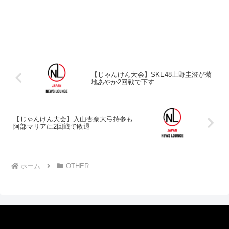
【じゃんけん大会】SKE48上野圭澄が菊
地あやか2回戦で下す
【じゃんけん大会】入山杏奈大弓持参も
阿部マリアに2回戦で敗退
ホーム
OTHER