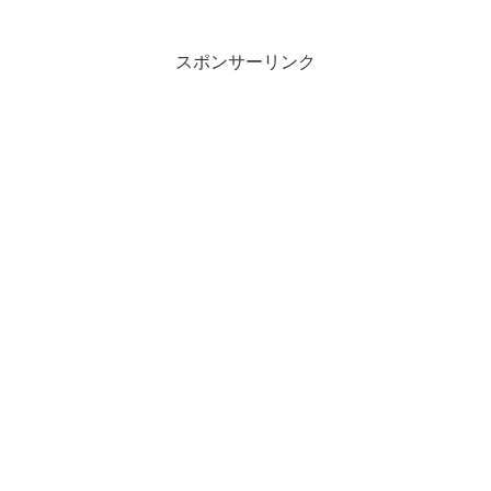
ー〜』で、兼ねてから募集していたバン
ドの結成を発表しバンドメンバー3人がお
披露目された。そし...
スポンサーリンク