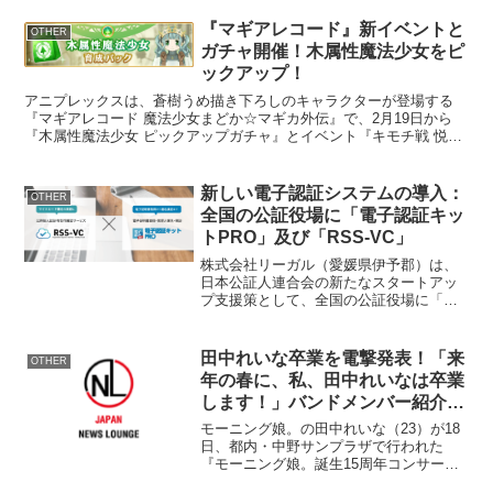
りわかりやすく」情報発信共同制作：株
式会社hypexサイトURL：リクルートサイ
『マギアレコード』新イベントと
OTHER
トのリニューアル内...
ガチャ開催！木属性魔法少女をピ
ックアップ！
アニプレックスは、蒼樹うめ描き下ろしのキャラクターが登場する
『マギアレコード 魔法少女まどか☆マギカ外伝』で、2月19日から
『木属性魔法少女 ピックアップガチャ』とイベント『キモチ戦 悦ぶ
サファイアの唇』の開催を予定しています。ガチャ情報の...
新しい電子認証システムの導入：
OTHER
全国の公証役場に「電子認証キッ
トPRO」及び「RSS-VC」
株式会社リーガル（愛媛県伊予郡）は、
日本公証人連合会の新たなスタートアッ
プ支援策として、全国の公証役場に「電
子認証キットPRO」と「RSS-VC」を提
供します。このシステム導入により、電
子定款の迅速な認証手続きが可能とな
田中れいな卒業を電撃発表！「来
OTHER
り、48時間以内の定...
年の春に、私、田中れいなは卒業
します！」バンドメンバー紹介＆
バンド名公募！
モーニング娘。の田中れいな（23）が18
日、都内・中野サンプラザで行われた
『モーニング娘。誕生15周年コンサート
ツアー2012秋〜カラフルキャラクタ