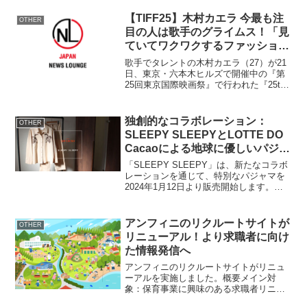
【TIFF25】木村カエラ 今最も注
OTHER
目の人は歌手のグライムス！「見
ていてワクワクするファッショ
ン」
歌手でタレントの木村カエラ（27）が21
日、東京・六本木ヒルズで開催中の『第
25回東京国際映画祭』で行われた『25th
TIFF × J-WAVE SPECIAL CINEMA
TALK & LIVE』にゲスト出演した。 六
本木ヒルズのアリ...
独創的なコラボレーション：
OTHER
SLEEPY SLEEPYとLOTTE DO
Cacaoによる地球に優しいパジャ
マ発売
「SLEEPY SLEEPY」は、新たなコラボ
レーションを通じて、特別なパジャマを
2024年1月12日より販売開始します。概
要ブランド名：SLEEPY SLEEPYコラボ
レーション：LOTTE DO Cacao発売日：
2024年1月12日販...
アンフィニのリクルートサイトが
OTHER
リニューアル！より求職者に向け
た情報発信へ
アンフィニのリクルートサイトがリニュ
ーアルを実施しました。概要メイン対
象：保育事業に興味のある求職者リニュ
ーアルの目的：「より多くの情報を、よ