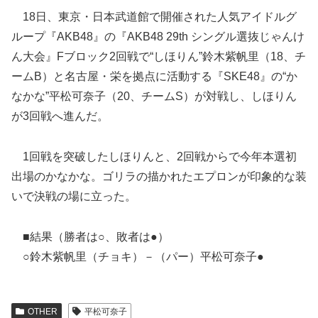
18日、東京・日本武道館で開催された人気アイドルグ
ループ『AKB48』の『AKB48 29th シングル選抜じゃんけ
ん大会』Fブロック2回戦で“しほりん”鈴木紫帆里（18、チ
ームB）と名古屋・栄を拠点に活動する『SKE48』の“か
なかな”平松可奈子（20、チームS）が対戦し、しほりん
が3回戦へ進んだ。
1回戦を突破したしほりんと、2回戦からで今年本選初
出場の
かなかな。ゴリラの描かれたエプロンが印象的な装
いで決戦の場に立った。
■結果（勝者は○、敗者は●）
○鈴木紫帆里（チョキ）－（パー）平松可奈子●
OTHER
平松可奈子