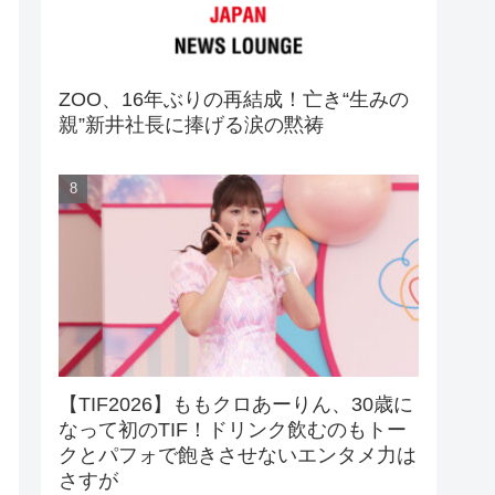
ZOO、16年ぶりの再結成！亡き“生みの
親”新井社長に捧げる涙の黙祷
【TIF2026】ももクロあーりん、30歳に
なって初のTIF！ドリンク飲むのもトー
クとパフォで飽きさせないエンタメ力は
さすが