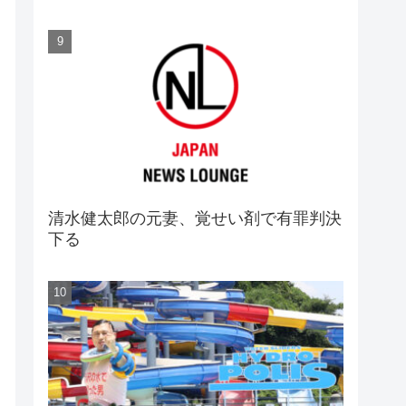
清水健太郎の元妻、覚せい剤で有罪判決
下る