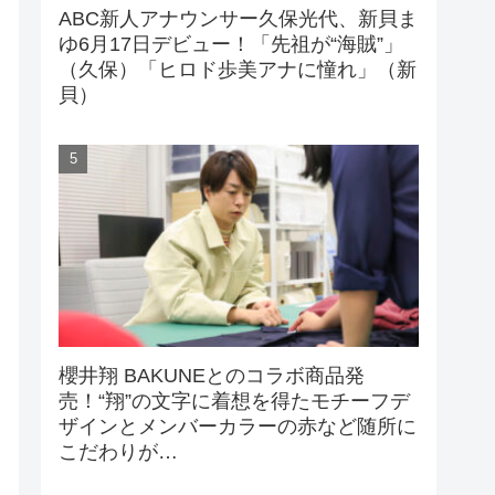
ABC新人アナウンサー久保光代、新貝ま
ゆ6月17日デビュー！「先祖が“海賊”」
（久保）「ヒロド歩美アナに憧れ」（新
貝）
櫻井翔 BAKUNEとのコラボ商品発
売！“翔”の文字に着想を得たモチーフデ
ザインとメンバーカラーの赤など随所に
こだわりが…