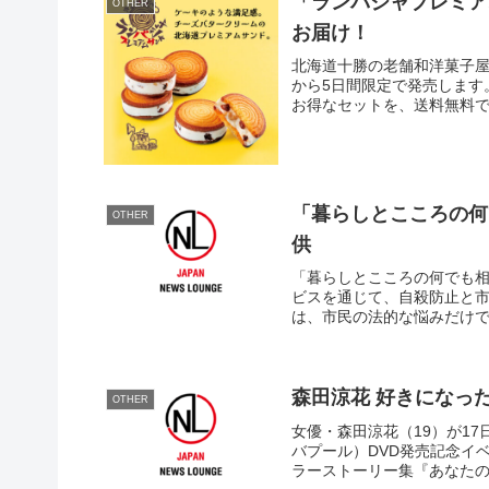
「ランバジャプレミア
OTHER
お届け！
北海道十勝の老舗和洋菓子屋
から5日間限定で発売します
お得なセットを、送料無料で
「暮らしとこころの何
OTHER
供
「暮らしとこころの何でも
ビスを通じて、自殺防止と
は、市民の法的な悩みだけで
森田涼花 好きになっ
OTHER
女優・森田涼花（19）が1
バプール）DVD発売記念イ
ラーストーリー集『あなたの