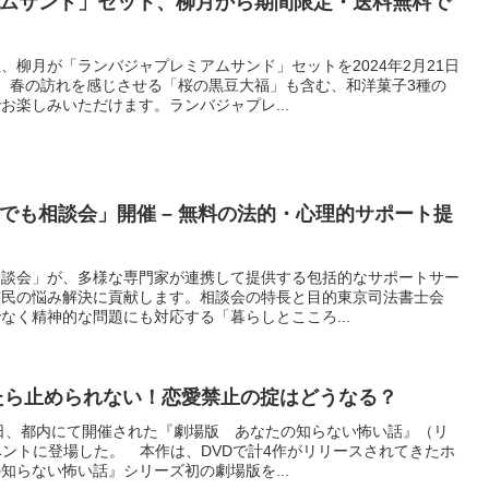
ムサンド」セット、柳月から期間限定・送料無料で
、柳月が「ランバジャプレミアムサンド」セットを2024年2月21日
。春の訪れを感じさせる「桜の黒豆大福」も含む、和洋菓子3種の
お楽しみいただけます。ランバジャプレ...
でも相談会」開催 – 無料の法的・心理的サポート提
相談会」が、多様な専門家が連携して提供する包括的なサポートサー
市民の悩み解決に貢献します。相談会の特長と目的東京司法書士会
なく精神的な問題にも対応する「暮らしとこころ...
たら止められない！恋愛禁止の掟はどうなる？
7日、都内にて開催された『劇場版 あなたの知らない怖い話』（リ
ベントに登場した。 本作は、DVDで計4作がリリースされてきたホ
知らない怖い話』シリーズ初の劇場版を...