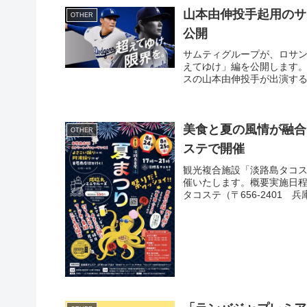
山本由伸投手起用のサ
OTHER
公開
サムティグループが、ロサン
えてゆけ」編を公開します。
スの山本由伸投手が出演する新
美食と夏の風情が融合
OTHER
ステで開催
観光複合施設「淡路島タコス
催いたします。概要実施日程：2
タコステ（〒656-2401 兵