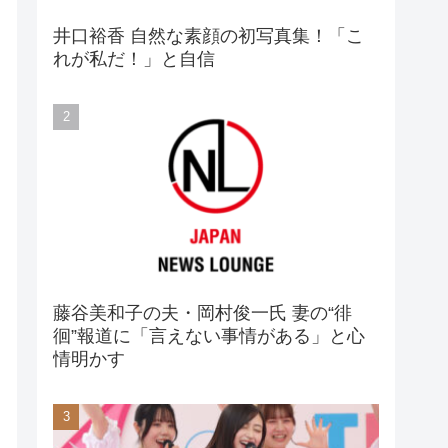
井口裕香 自然な素顔の初写真集！「こ
れが私だ！」と自信
藤谷美和子の夫・岡村俊一氏 妻の“徘
徊”報道に「言えない事情がある」と心
情明かす