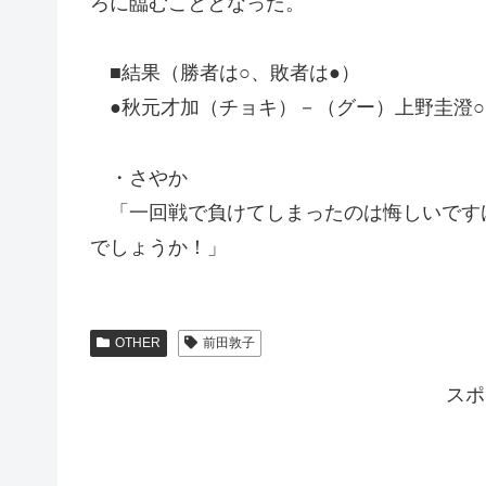
ろに臨むことと
なった。
■結果（勝者は○、敗者は●）
●秋元才加（チョキ）－（グー）上野圭澄○
・さやか
「一回戦で負けてしまったのは悔しいです
でしょうか！」
OTHER
前田敦子
スポ