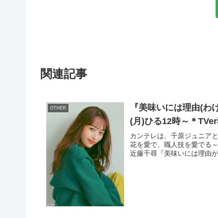
関連記事
『美味いには理由(わ
OTHER
(月)ひる12時～＊TV
カンテレは、千原ジュニアと
花を愛で、職人技を愛でる～』
近藤千尋『美味いには理由が