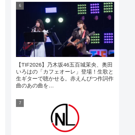
【TIF2026】乃木坂46五百城茉央、奥田
いろはの「カフェオーレ」登場！生歌と
生ギターで聴かせる。赤えんぴつ作詞作
曲のあの曲を…