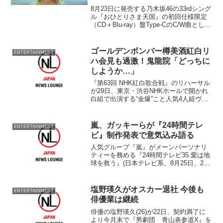
8月23日に発売する乃木坂46の33rdシング
ル『おひとりさま天国』の初回仕様限定
（CD＋Blu-ray）盤Type-CのC/W曲として
収録される５期生楽曲『考えないように
する』のMusic Videoが、同グループのオ
フィシャルYou T...
ゴールデンボンバー樽美酒紅白リ
ENTERTAINMENT
ハ会見も過激！鬼龍院「どっちに
しようか…」
『第63回 NHK紅白歌合戦』のリハーサル
が29日、東京・渋谷NHKホールで開かれ
白組で出演する“金爆”こと人気4人組ヴィ
ジュアル系エアバンド『ゴールデンボン
バー』が登場した。 エアバンドながら
なにげにクオリティの高い音楽性、さら
嵐、ガッキーらが『24時間テレ
ENTERTAINMENT
にはヴィジ...
ビ』制作発表で意気込み語る
人気グループ『嵐』がメーンパーソナリ
ティーを務める『24時間テレビ35 愛は地
球を救う』(日本テレビ系、8月25日、26
日放送)の制作発表が26日、都内の同局で
行われ、『嵐』、チャリティーパーソナ
リティーの“ガッキー”こと女優・新垣結衣
塩野瑛久がオスカー退社 今後も
ENTERTAINMENT
(2...
俳優業は継続
俳優の塩野瑛久(26)が22日、契約満了に
より今月末で『男劇団 青山表参道X』を