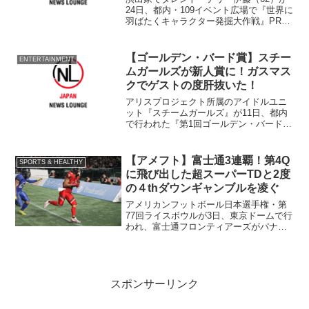
24日、都内・109イベント広場で『世界に
羽ばたくキャラクター発掘大作戦』PRイ
ベントに登壇し、審査員を務めるデザイ
ナー・清水侑子氏（66）、イラストレー
ターでアーティストの森・チャック氏
【ゴールデン・バード賞】スチー
ENTERTAINMENT
（39）、漫画...
ムガールズが新人賞に！ガスマス
クでゲストの度肝抜いた！
アリスプロジェクト所属のアイドルユニ
ット『スチームガールズ』が11日、都内
で行われた『第1回ゴールデン・バード賞
授賞式』に出席。新人賞を受賞した。
日本メディア協議会の企画・運営のも
と、同授賞式を開催。昨年3月11日に発生
【アメフト】富士通3連覇！第4Q
SPORTS & HEALTHY
した東日本大震災以...
に飛び出した超スーパーTDと2度
の４thダウンギャンブルを凌ぐ
アメリカンフットボール日本選手権・第
77回ライスボウルが3日、東京ドームで行
われ、富士通フロンティアーズがパナソ
ニック インパルスに16-10で接戦を制
し、3年連続8度目の日本一に輝いた。
スポンサーリンク