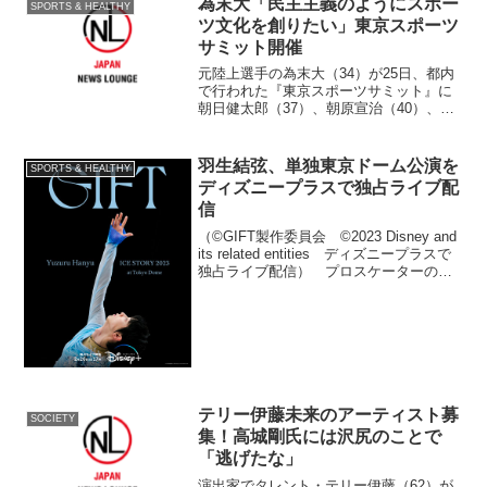
為末大「民主主義のようにスポー
SPORTS & HEALTHY
ツ文化を創りたい」東京スポーツ
サミット開催
元陸上選手の為末大（34）が25日、都内
で行われた『東京スポーツサミット』に
朝日健太郎（37）、朝原宣治（40）、野
球解説者の古田敦也（47）、日本サッカ
ー協会最高顧問の川淵三郎氏（76）らと
出席した。 前半をセッション形式、後
羽生結弦、単独東京ドーム公演を
SPORTS & HEALTHY
半をシンポジ...
ディズニープラスで独占ライブ配
信
（©GIFT製作委員会 ©2023 Disney and
its related entities ディズニープラスで
独占ライブ配信） プロスケーターの羽
生結弦（28）が出演する『Yuzuru Hanyu
ICE STORY 2023“GI...
テリー伊藤未来のアーティスト募
SOCIETY
集！高城剛氏には沢尻のことで
「逃げたな」
演出家でタレント・テリー伊藤（62）が