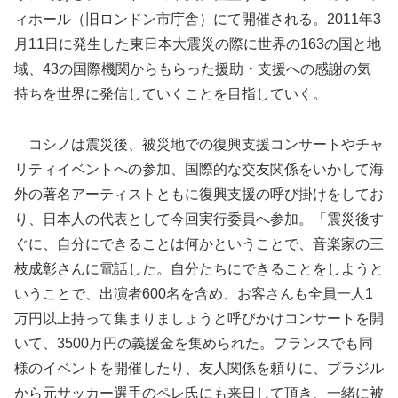
ィホール（旧ロンドン市庁舎）にて開催される。2011年3
月11日に発生した東日本大震災の際に世界の163の国と地
域、43の国際機関からもらった援助・支援への感謝の気
持ちを世界に発信していくことを目指していく。
コシノは震災後、被災地での復興支援コンサートやチャ
リティイベントへの参加、国際的な交友関係をいかして海
外の著名アーティストともに復興支援の呼び掛けをしてお
り、日本人の代表として今回実行委員へ参加。「震災後す
ぐに、自分にできることは何かということで、音楽家の三
枝成彰さんに電話した。自分たちにできることをしようと
いうことで、出演者600名を含め、お客さんも全員一人1
万円以上持って集まりましょうと呼びかけコンサートを開
いて、3500万円の義援金を集められた。フランスでも同
様のイベントを開催したり、友人関係を頼りに、ブラジル
から元サッカー選手のペレ氏にも来日して頂き、一緒に被