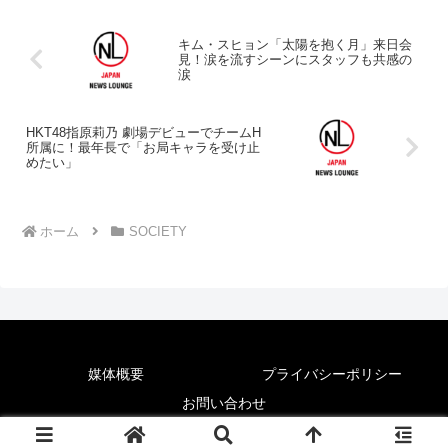
キム・スヒョン「太陽を抱く月」来日会
見！涙を流すシーンにスタッフも共感の
涙
HKT48指原莉乃 劇場デビューでチームH
所属に！最年長で「お局キャラを受け止
めたい」
ホーム
SOCIETY
媒体概要
プライバシーポリシー
お問い合わせ
© 2025 News Lounge.