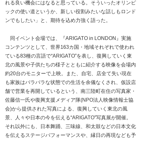
れる良い機会にはなると思っている。そういったオリンピ
ックの使い道というか、新しい役割みたいな話しもロンド
ンでもしたい」と、期待を込め力強く語った。
同イベント会場では、『ARIGATO in LONDON』実施
コンテンツとして、世界163カ国・地域それぞれで使われ
ている83種の言語で“ARIGATO”を表し、復興していく東
北の風景や子供たちの様子とともに紹介する映像を会場内
約20台のモニターで上映。また、自宅、店全て失い現在
も家族はバラバラな状態での生活を余儀なくされ、仮設店
舗で営業を再開しているという、南三陸町在住の写真家・
佐藤信一氏や復興支援メディア隊(NPO法人映像情報士協
会)から提供された写真による、復興していく東北の風
景、人々や日本の今を伝える“ARIGATO”写真展が開催。
それ以外にも、日本舞踊、三味線、和太鼓などの日本文化
を伝えるステージパフォーマンスや、縁日の再現なども予