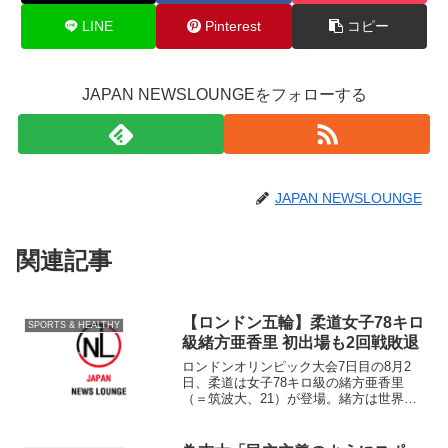
LINE
Pinterest
コピー
JAPAN NEWSLOUNGEをフォローする
JAPAN NEWSLOUNGE
関連記事
【ロンドン五輪】柔道女子78キロ
SPORTS & HEALTHY
級緒方亜香里 初出場も2回戦敗退
ロンドンオリンピック大会7日目の8月2
日、柔道は女子78キロ級の緒方亜香里
（＝筑波大、21）が登場。緒方は世界ラ
ンキング4位、世界選手権では2010年3
位、11年は2位という成績を残し、メダル
に期待のかかる初の五輪舞台に