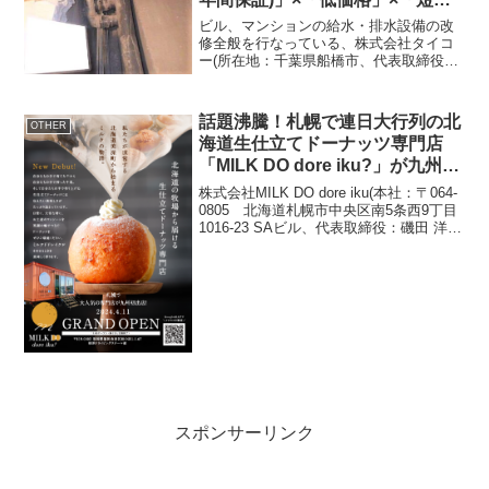
期」の更生工事の依頼が増加
ビル、マンションの給水・排水設備の改
修全般を行なっている、株式会社タイコ
ー(所在地：千葉県船橋市、代表取締役社
長：成田 誠)では、新たにマンションの更
生工事に関する緊急相談サービスを開始
しました。【老朽化した水道管、排水管
話題沸騰！札幌で連日大行列の北
OTHER
のトラブルが多発】...
海道生仕立てドーナッツ専門店
「MILK DO dore iku?」が九州初
上陸！4月11日(木)福岡姪浜にオ
株式会社MILK DO dore iku(本社：〒064-
ープン
0805 北海道札幌市中央区南5条西9丁目
1016-23 SAビル、代表取締役：磯田 洋
平)は、福岡県福岡市博多区千代に本社を
置く都市ガス会社グループの持株会社、
西部ガスホールディン...
スポンサーリンク