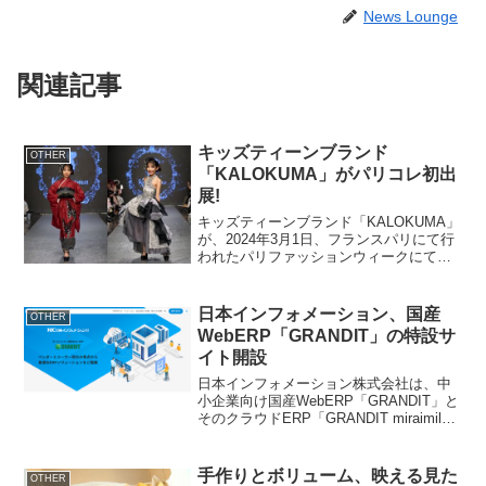
News Lounge
関連記事
キッズティーンブランド
OTHER
「KALOKUMA」がパリコレ初出
展!
キッズティーンブランド「KALOKUMA」
が、2024年3月1日、フランスパリにて行
われたパリファッションウィークにて、
世界初となる唯一のキッズティーンブラ
ンドとして「PARIS / GLOBAL FASHION
COLLECTIVE」の初...
日本インフォメーション、国産
OTHER
WebERP「GRANDIT」の特設サ
イト開設
日本インフォメーション株式会社は、中
小企業向け国産WebERP「GRANDIT」と
そのクラウドERP「GRANDIT miraimil」
の販売力強化と優れたサービス提供を目
指し、特設サイトを新たに開設しまし
た。商品概要サービス名：GRAND...
手作りとボリューム、映える見た
OTHER