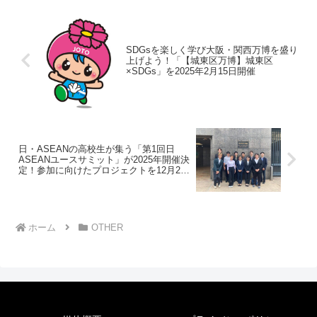
SDGsを楽しく学び大阪・関西万博を盛り
上げよう！「【城東区万博】城東区
×SDGs」を2025年2月15日開催
日・ASEANの高校生が集う「第1回日
ASEANユースサミット」が2025年開催決
定！参加に向けたプロジェクトを12月29
日まで実施
ホーム
OTHER