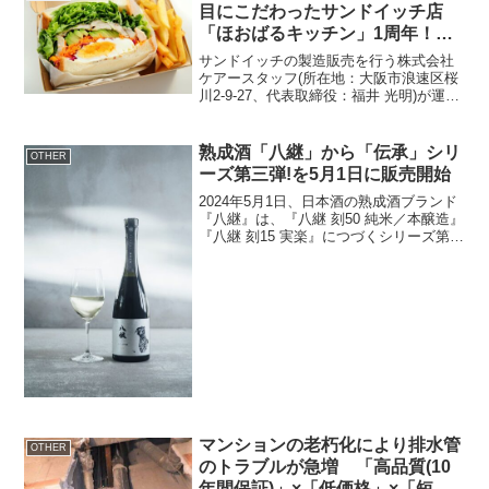
目にこだわったサンドイッチ店
「ほおばるキッチン」1周年！
ノベルティや自家製レモネードの
サンドイッチの製造販売を行う株式会社
プレゼントを実施
ケアースタッフ(所在地：大阪市浪速区桜
川2-9-27、代表取締役：福井 光明)が運営
する、手作りとボリューム、映える見た
目にこだわったサンドイッチ店「ほおば
るキッチン」が2024年6月14日に1周年を
熟成酒「八継」から「伝承」シリ
OTHER
迎え...
ーズ第三弾!を5月1日に販売開始
2024年5月1日、日本酒の熟成酒ブランド
『八継』は、『八継 刻50 純米／本醸造』
『八継 刻15 実楽』につづくシリーズ第三
弾として、『八継 刻17 伝承』の販売を開
始いたします。製造元は、沢の鶴株式会
社です。鳥類と地球環境の保護につな
が...
マンションの老朽化により排水管
OTHER
のトラブルが急増 「高品質(10
年間保証)」×「低価格」×「短工