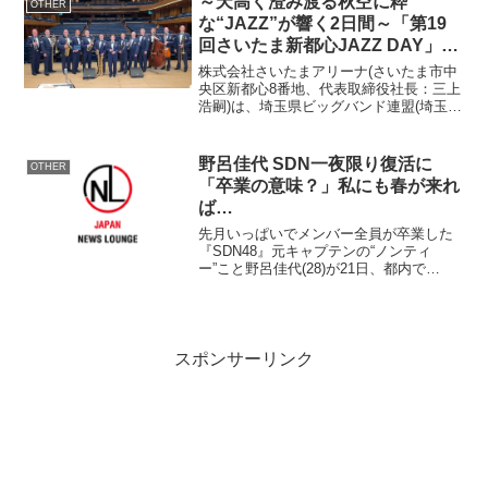
～天高く澄み渡る秋空に粋
OTHER
な“JAZZ”が響く2日間～「第19
回さいたま新都心JAZZ DAY」9
月14日・15日開催 秋のビール
株式会社さいたまアリーナ(さいたま市中
祭り・エアー遊具広場・子ども縁
央区新都心8番地、代表取締役社長：三上
浩嗣)は、埼玉県ビッグバンド連盟(埼玉県
日など目白押し！
春日部市、会長：成田 孝満)の主催事業で
ある、「第19回さいたま新都心JAZZ
DAY(以下：本イベント)」に協力しま
野呂佳代 SDN一夜限り復活に
OTHER
す。...
「卒業の意味？」私にも春が来れ
ば…
先月いっぱいでメンバー全員が卒業した
『SDN48』元キャプテンの“ノンティ
ー”こと野呂佳代(28)が21日、都内で
1stDVD『打ち上がったマーメイド』(竹
書房)発売記念イベントを行った。 セク
シーなお姉さん揃いだった元『SDN48』
のメン...
スポンサーリンク