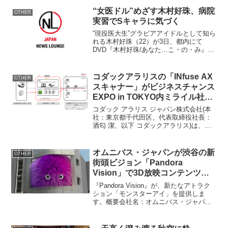
“女医ドル”めざす木村好珠、病院
OTHER
実習でSキャラに気づく
“現役医大生”グラビアアイドルとして知ら
れる木村好珠（22）が3日、都内にて
DVD『木村好珠/あなた…こ・の・み』
（イーネット・フロンティア）発売記念
イベントを行った。 『2009年度準ミス
日本』や『日テレジェニック2010』に選
コダックアラリスの「INfuse AX
OTHER
ばれ、清楚...
スキャナー」がビジネスチャンス
EXPO in TOKYO内ミライル社ブ
ースで展示
コダック アラリス ジャパン株式会社(本
社：東京都千代田区、代表取締役社長：
酒匂 潔、以下 コダックアラリス)は、株
式会社ミライル(本社：東京都台東区、代
表取締役：三並 史典、以下 ミライル)の
最新ソリューションでの当社スキャナー
オムニバス・ジャパンが渋谷の新
OTHER
を組み合わ...
街頭ビジョン「Pandora
Vision」で3D放映コンテンツ
「モンスターアイ」を発表
『Pandora Vision』が、新たなアトラク
ション「モンスターアイ」を提供しま
す。概要会社名：オムニバス・ジャパン
表現方法：3D放映コンテンツ作品名：モ
ンスターアイ放映場所：『Pandora
Vision』 渋谷センター街詳細URL：...