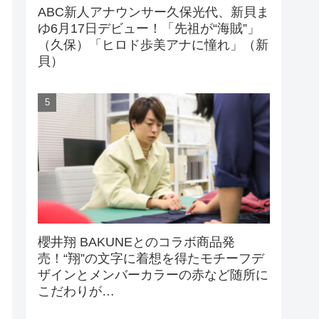
ABC新人アナウンサー久保光代、新貝ま
ゆ6月17日デビュー！「先祖が“海賊”」
（久保）「ヒロド歩美アナに憧れ」（新
貝）
櫻井翔 BAKUNEとのコラボ商品発
売！“翔”の文字に着想を得たモチーフデ
ザインとメンバーカラーの赤など随所に
こだわりが…