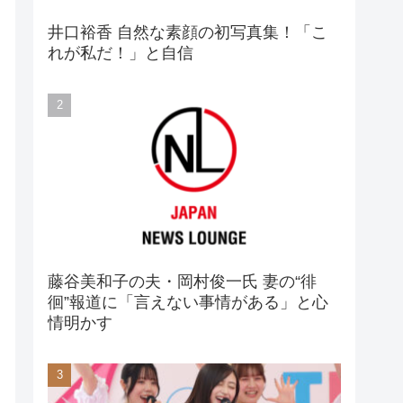
井口裕香 自然な素顔の初写真集！「こ
れが私だ！」と自信
藤谷美和子の夫・岡村俊一氏 妻の“徘
徊”報道に「言えない事情がある」と心
情明かす