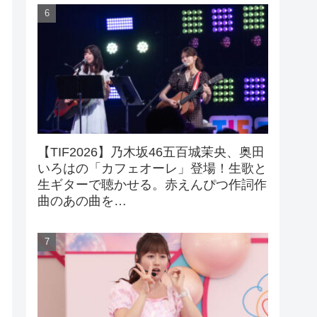
【TIF2026】乃木坂46五百城茉央、奥田
いろはの「カフェオーレ」登場！生歌と
生ギターで聴かせる。赤えんぴつ作詞作
曲のあの曲を…