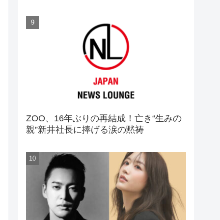
ZOO、16年ぶりの再結成！亡き“生みの
親”新井社長に捧げる涙の黙祷