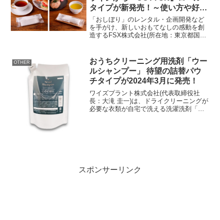
タイプが新発売！～使い方や好み
で選べる楽しさを『COTTON』
「おしぼり」のレンタル・企画開発など
でも～
を手がけ、新しいおもてなしの感動を創
造するFSX株式会社(所在地：東京都国立
市、代表取締役社長：藤波克之、以下
FSX)はこのたび、「使い切り＝紙(不織
布)」というおしぼりの概念を変えた
おうちクリーニング用洗剤「ウー
OTHER
『COTTON』か...
ルシャンプー」 待望の詰替パウ
チタイプが2024年3月に発売！
ワイズプラント株式会社(代表取締役社
長：大滝 圭一)は、ドライクリーニングが
必要な衣類が自宅で洗える洗濯洗剤「ブ
ランドケア(TM) ウールシャンプー」の詰
替パウチタイプを発売しました。内容量
は400mLです。ウールシャンプー 詰替パ
ウチタイ...
スポンサーリンク