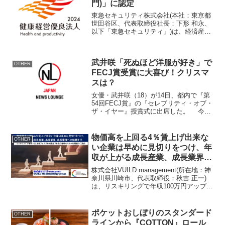
門)」に認定
東急セキュリティ株式会社(本社：東京都
世田谷区、代表取締役社長：下形 和永、
以下「東急セキュリティ」)は、経済産業
省より「健康経営優良法人2024(大規模法
人部門)」に認定されました。健康経営優
良法人2024健康経営優良法人認定制度と
武井咲「死ぬほど洋服が好き」で
は、地...
OTHER
FECJ賞受賞に大喜び！クリスマ
スは？
女優・武井咲（18）が14日、都内で『第
54回FECJ賞』の『セレブリティ・オブ・
ザ・イヤー』授賞式に出席した。 今年
最も活躍しファッション業界に貢献した
著名人に贈られる賞となっている。武井
は日本人として初めて
物価高を上回る4％賃上げ出来な
OTHER
い企業は早めに見切りをつけ、年
収が上がる成長産業、成長業界、
成長業種への転職を！！
株式会社VUILD management(所在地：神
奈川県川崎市、代表取締役：秋吉 正一)
は、リスキリングで年収100万円アップす
る転職をする為の無料個別相談会を開催
します。Top画像■物価高を上回る4％賃
上げ来ない企業は早めに見切りをつけ...
ポケットおしぼりのスタンダード
OTHER
ラインから『COTTON』ロール