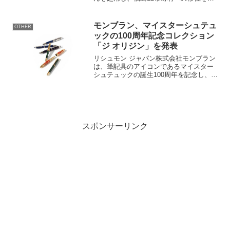
ーマにしたドキュメントムービーを公開
しました。この映画は、移住してカフェ
を開業した夫婦の体験談を通じて、福島
モンブラン、マイスターシュテュ
OTHER
の魅力を伝えます。概要...
ックの100周年記念コレクション
「ジ オリジン」を発表
リシュモン ジャパン株式会社モンブラン
は、筆記具のアイコンであるマイスター
シュテュックの誕生100周年を記念し、
「マイスターシュテュック ジ オリジン
コレクション」を発表しました。この新
しいコレクションは、筆記文化の原点に
光を当て、伝統的...
スポンサーリンク