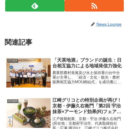
News Lounge
関連記事
「天茶地酒」ブランドの誕生：日
OTHER
台相互協力による地域発信力強化
農業部農村発展及び水土保持署の台中分
署が主導し、「経済・文化・観光・農村
振興相互協力MOU締結式」を成功裏に開
催しました。概要イベント名：経済・文
化・観光・農村振興相互協力MOU締結式
開催日時：8月9日開催場所：徳島県中州
江崎グリコとの特別企画が再び！
町のTHE PAC...
OTHER
京都・伊藤久右衛門「第2回 宇治
抹茶×アーモンド効果(R)フェア」
4月8日より開催
江戸後期創業、京都・宇治 伊藤久右衛門
(所在地：京都府宇治市、代表取締役社
長：広瀬 穣治)は、江崎グリコ株式会社