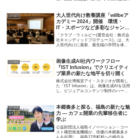
(所在地：大阪府大阪市、代表取締役社
長：江崎 悦朗)の『アーモンド効果(R)』
を使用したコラボ企画を2024年4月8日
大人世代向け教養講座「willbeア
OTHER
(月)より...
カデミー 2024」開催 環境・
IT・スポーツなど多彩なジャンル
の講師が登壇
「クラブ・ウィルビー(運営会社：株式会
社キャンディッドプロデュース)」は、大
人世代向けに最新、最先端の学問を体感
できる教養講座「willbeアカデミー」を
2024年2月3日(土)、2月4日(日)に情報学
環・福武ホール(東京都文京区)で開催し...
画像生成AI社内ワークフロー
OTHER
『IST Infusion』でクリエイティ
ブ業界の新たな地平を切り開く
株式会社博報堂アイ・スタジオが開発し
た「IST Infusion」は、画像生成AIを活用
し、ビジュアルコンテンツ制作のハード
ルを下げ、効率を大幅に向上させる社内
ワークフローです。本技術は、株式会社
LIFULL様のSNS企画に1万種類のビジ
本郷奏多と探る、福島の新たな魅
OTHER
ュ...
力 ― カフェ開業の先輩移住者に
学ぶ
公益財団法人福島イノベーション・コー
スト構想推進機構が、俳優の本郷奏多さ
んを起用し、福島12市町村への移住をテ