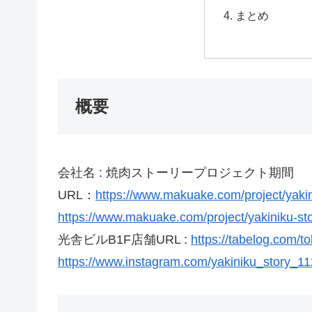
まとめ
概要
会社名 : 焼肉ストーリープロジェクト期間 ： 20
URL：
https://www.makuake.com/project/yakin
https://www.makuake.com/project/yakiniku-sto
光舎ビルB1F店舗URL :
https://tabelog.com/
https://www.instagram.com/yakiniku_story_11