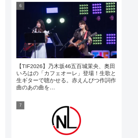
【TIF2026】乃木坂46五百城茉央、奥田
いろはの「カフェオーレ」登場！生歌と
生ギターで聴かせる。赤えんぴつ作詞作
曲のあの曲を…