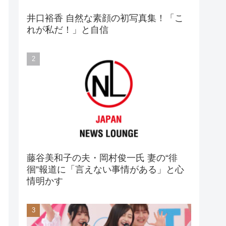
井口裕香 自然な素顔の初写真集！「こ
れが私だ！」と自信
藤谷美和子の夫・岡村俊一氏 妻の“徘
徊”報道に「言えない事情がある」と心
情明かす