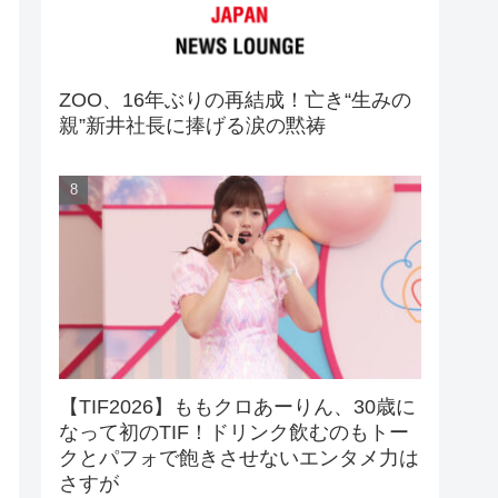
ZOO、16年ぶりの再結成！亡き“生みの
親”新井社長に捧げる涙の黙祷
【TIF2026】ももクロあーりん、30歳に
なって初のTIF！ドリンク飲むのもトー
クとパフォで飽きさせないエンタメ力は
さすが