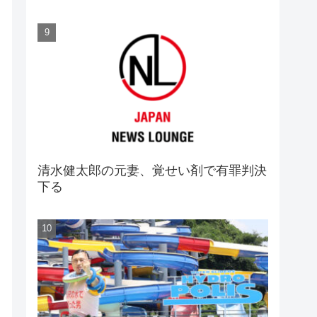
清水健太郎の元妻、覚せい剤で有罪判決
下る