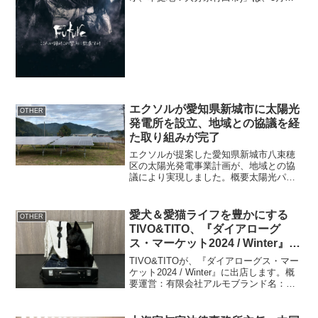
開催したDRUM TAO 2024最新作舞台
「FUTURE」の福岡3都市公演を皮切り
に、全国ツアーがスタートしたこと...
エクソルが愛知県新城市に太陽光
OTHER
発電所を設立、地域との協議を経
た取り組みが完了
エクソルが提案した愛知県新城市八束穂
区の太陽光発電事業計画が、地域との協
議により実現しました。概要太陽光パネ
ル容量：102.3kW(パワーコンディショナ
容量49kW)敷地面積：1,704平方メートル
経緯：協定書締結(2024年4月1日)、工...
愛犬＆愛猫ライフを豊かにする
OTHER
TIVO&TITO、『ダイアローグ
ス・マーケット2024 / Winter』に
出展
TIVO&TITOが、『ダイアローグス・マー
ケット2024 / Winter』に出店します。概
要運営：有限会社アルモブランド名：
TIVO&TITOイベント名：『ダイアローグ
ス・マーケット2024 / Winter』開催期
間：2024年11月...