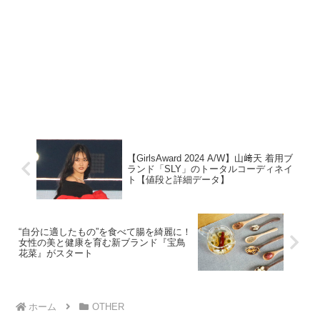
【GirlsAward 2024 A/W】山﨑天 着用ブ
ランド「SLY」のトータルコーディネイ
ト【値段と詳細データ】
“自分に適したもの”を食べて腸を綺麗に！
女性の美と健康を育む新ブランド『宝鳥
花菜』がスタート
ホーム
OTHER