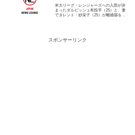
米大リーグ・レンジャーズへの入団が決
まったダルビッシュ有投手（25）と、妻
でタレント・紗栄子（25）が離婚届を提
出したことを19日、所属事務所を通じ
FAXで発表した。 2人は2007年5月に知
り合いその3ヶ月後に結婚と妊娠3ヶ月で
あることを...
スポンサーリンク