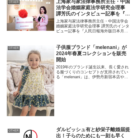
上海家与家法律事務所主任・中国
OTHER
法学会婚姻家庭法学研究会理事
譚芳氏のインタビュー記事を『人
民日報海外版日本月刊』にて公開
上海家与家法律事務所主任・中国法学会
婚姻家庭法学研究会理事 譚芳氏のインタ
ビュー記事を『人民日報海外版日本月
刊』にて公開いたします。伝説の弁護士
譚芳氏誰もが無辜の人に辛い思いはさせ
たくないと願うものである。ドラマより
子供服ブランド「melenani」が
OTHER
も痛快な事件、世間が喝采...
2024年春夏コレクションを販売
開始
2019年のブランド誕生以来、長く愛され
る服づくりのコンセプトが支持されてい
る「melenani」は、伊勢丹新宿本店や
Ron Hermanなどでのお取扱いを積み重ね
てきました。このたび、2024年春夏コレ
クションを3月15日18:00より、...
ダルビッシュ有と紗栄子離婚届提
OTHER
出！子らのためにも一刻も早く