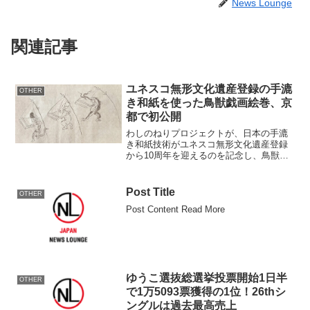
News Lounge
関連記事
ユネスコ無形文化遺産登録の手漉
OTHER
き和紙を使った鳥獣戯画絵巻、京
都で初公開
わしのねりプロジェクトが、日本の手漉
き和紙技術がユネスコ無形文化遺産登録
から10周年を迎えるのを記念し、鳥獣戯
画を模した手漉き和紙絵巻『鳥獣戯画～
手漉き和紙ができるまで～』を制作し、
展示会を開催することを発表しました。
Post Title
OTHER
概要巻物名：手漉き和紙...
Post Content Read More
ゆうこ選抜総選挙投票開始1日半
OTHER
で1万5093票獲得の1位！26thシ
ングルは過去最高売上