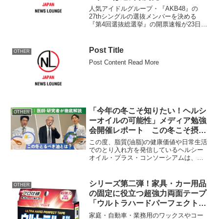
人気アイドルグループ・『AKB48』の
27thシングルの選抜メンバーを決める
『第4回選抜総選挙』の開票速報が23日、
発表された。 開票速報は、22日の投票
開始から1日半のみの結果。昨年1位だっ
た“あっちゃん”前田敦子（20、チームA）
Post Title
OTHER
は、卒...
Post Content Read More
「今年の冬こそ知りたい！ヘルシ
OTHER
ーオイルの可能性」メディア勉強
会開催レポート この冬こそ摂り
たい！MCT・オメガ3のチカラと
この度、脂質(油脂)の健康価値や日常生活
は
でのとり入れ方を発信しているヘルシー
オイル・プラス・コンソーシアムは、最
新の調査(※1)で分かったこの10年間にお
ける男性の肥満者数の増加や、男女の悪
玉コレステロール値の増加といった、生
シリーズ第二弾！家具・カー用品
OTHER
活者の健康事情...
の固定に役立つ超強力両面テープ
「ウルトラハードパーフェクトテ
ープ 両面多用途」4/22新発売！
家庭・自動車・業務用のワックスやコー