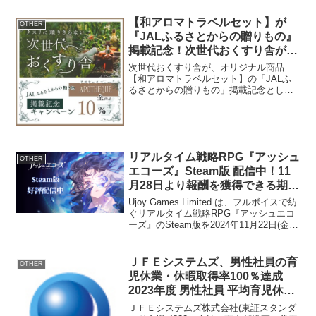
在地 ： 東京都大田区南六郷三
丁目10番16号(六郷BASE内)代表
【和アロマトラベルセット】が
OTHER
者 ...
『JALふるさとからの贈りもの』
掲載記念！次世代おくすり舎が全
品10％OFFキャンペーンを9月10
次世代おくすり舎が、オリジナル商品
日から開催
【和アロマトラベルセット】の「JALふ
るさとからの贈りもの」掲載記念とし
て、全品10％引きキャンペーンを実施し
ます。キャンペーン概要期間： 2024年9
月10日～2024年10月末日内容： オンライ
ンショッ...
リアルタイム戦略RPG『アッシュ
OTHER
エコーズ』Steam版 配信中！11
月28日より報酬を獲得できる期間
限定イベントを開催
Ujoy Games Limited.は、フルボイスで紡
ぐリアルタイム戦略RPG『アッシュエコ
ーズ』のSteam版を2024年11月22日(金)
に配信し、好評をいただいております。
そして11月28日(木)からは期間限定イベ
ント「雪の便り」を...
ＪＦＥシステムズ、男性社員の育
OTHER
児休業・休暇取得率100％達成
2023年度 男性社員 平均育児休業
取得日数は73.6日に
ＪＦＥシステムズ株式会社(東証スタンダ