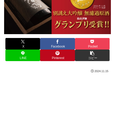
X
Facebook
Pocket
LINE
Pinterest
コピー
2024.11.15