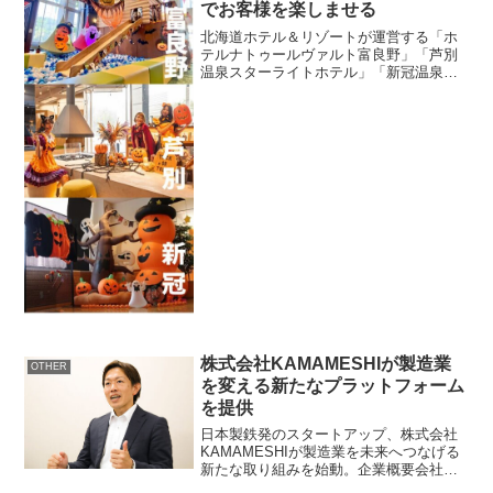
でお客様を楽しませる
北海道ホテル＆リゾートが運営する「ホ
テルナトゥールヴァルト富良野」「芦別
温泉スターライトホテル」「新冠温泉ホ
テルヒルズ」が、秋季限定の装飾とイベ
ントで特別な体験を提供します。秋のワ
クワク館内装飾この秋、3つのグループホ
テルは「秋の仮装で大人...
株式会社KAMAMESHIが製造業
OTHER
を変える新たなプラットフォーム
を提供
日本製鉄発のスタートアップ、株式会社
KAMAMESHIが製造業を未来へつなげる
新たな取り組みを始動。企業概要会社
名 ： 株式会社KAMAMESHI所