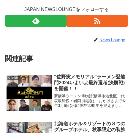
JAPAN NEWSLOUNGEをフォローする
News Lounge
関連記事
“佐野実メモリアル”ラーメン登龍
OTHER
門2024いよいよ最終選考(決勝戦)
を開催！！
新横浜ラーメン博物館(横浜市港北区、代
表取締役：岩岡 洋志)は、おかげさまで今
年3月6日(水)に開館30周年を迎えまし
た。当館では30周年企画の一環として、
今年2月より、ラーメン職人の隠れた潜在
能力や新たな才能を発掘するラーメンコ
北海道ホテル＆リゾートの３つの
ンテスト「...
OTHER
グループホテル、秋季限定の装飾