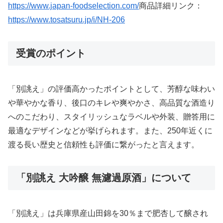
https://www.japan-foodselection.com/
商品詳細リンク：
https://www.tosatsuru.jp/i/NH-206
受賞のポイント
「別誂え」の評価高かったポイントとして、芳醇な味わい
や華やかな香り、後口のキレや爽やかさ、高品質な酒造り
へのこだわり、スタイリッシュなラベルや外装、贈答用に
最適なデザインなどが挙げられます。また、250年近くに
渡る長い歴史と信頼性も評価に繋がったと言えます。
「別誂え 大吟醸 無濾過原酒」について
「別誂え」は兵庫県産山田錦を30％まで肥杏して醸され