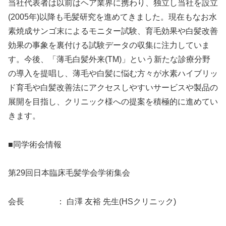
当社代表者は以前はヘア業界に携わり、独立し当社を設立
(2005年)以降も毛髪研究を進めてきました。現在もなお水
素焼成サンゴ末によるモニター試験、育毛効果や白髪改善
効果の事象を裏付ける試験データの収集に注力していま
す。今後、「薄毛白髪外来(TM)」という新たな診療分野
の導入を提唱し、薄毛や白髪に悩む方々が水素ハイブリッ
ド育毛や白髪改善法にアクセスしやすいサービスや製品の
展開を目指し、クリニック様への提案を積極的に進めてい
きます。
■同学術会情報
第29回日本臨床毛髪学会学術集会
会長 ： 白澤 友裕 先生(HSクリニック)