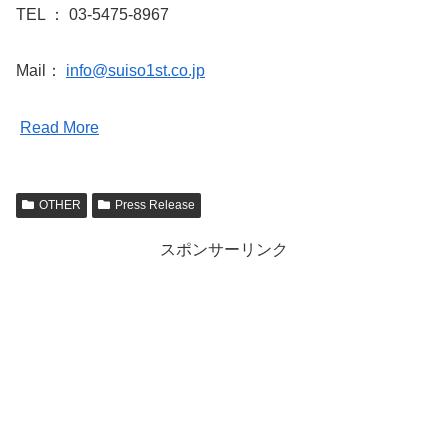
TEL ： 03-5475-8967
Mail：
info@suiso1st.co.jp
Read More
OTHER
Press Release
スポンサーリンク