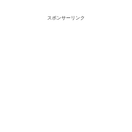
園(名古屋市南区平子2-17-9)の保育参観で
ICT教育を披露し、保護者から高評価を
得...
スポンサーリンク