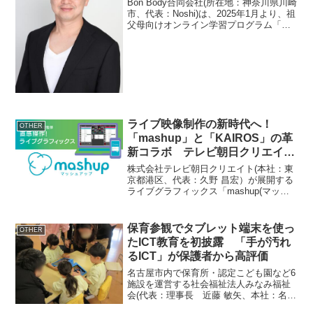
Bon Body合同会社(所在地：神奈川県川崎
市、代表：Noshi)は、2025年1月より、祖
父母向けオンライン学習プログラム「孫
とスマイルアカデミー」を開始します。
このアカデミーは、祖父母が孫との関係
をより良くするための具体的な方法や実
践...
ライブ映像制作の新時代へ！
OTHER
「mashup」と「KAIROS」の革
新コラボ テレビ朝日クリエイ
ト、パナソニック コネクトブー
株式会社テレビ朝日クリエイト(本社：東
スにて展示 「Inter BEE 2024」
京都港区、代表：久野 昌宏）が展開する
ライブグラフィックス「mashup(マッシ
11月13日より
ュアップ)」は、2024年11月13日(水)～15
日(金)に幕張メッセで開催されるメディア
総合イベント「Inter BEE...
保育参観でタブレット端末を使っ
OTHER
たICT教育を初披露 「手が汚れ
るICT」が保護者から高評価
名古屋市内で保育所・認定こども園など6
施設を運営する社会福祉法人みなみ福祉
会(代表：理事長 近藤 敏矢、本社：名古
屋市南区笠寺町字大門63)では、平子幼児