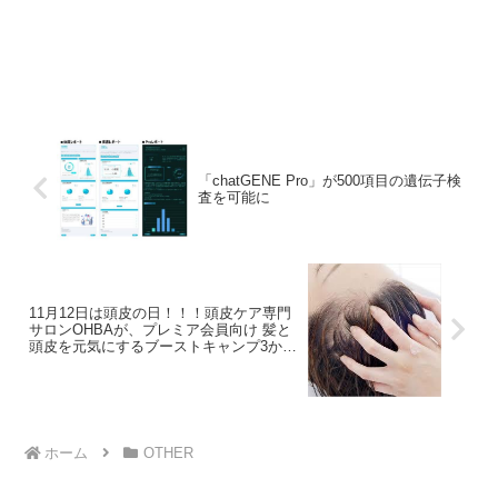
「chatGENE Pro」が500項目の遺伝子検
査を可能に
11月12日は頭皮の日！！！頭皮ケア専門
サロンOHBAが、プレミア会員向け 髪と
頭皮を元気にするブーストキャンプ3か月
(集中コース)を新発売！
ホーム
OTHER