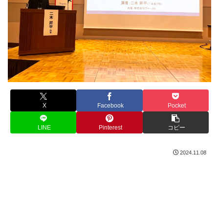
X
Facebook
Pocket
LINE
Pinterest
コピー
2024.11.08