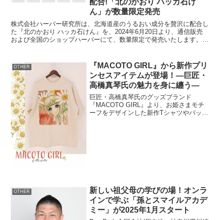
配合!「北のかおり ハッカ石け
ん」が数量限定発売
株式会社ハーバー研究所は、北海道産のうるおい成分を贅沢に配合し
た『北のかおり ハッカ石けん』を、2024年6月20日より、通信販売
および全国のショップハーバーにて、数量限定で発売いたします。
『北のかおり ハッカ石けん』は北海道で少量栽培され...
『MACOTO GIRL』から新作プリ
OTHER
ンセスアイテムが登場！―巨匠・
高橋真琴氏の魅力を身に纏う―
巨匠・高橋真琴氏のグッズブランド
『MACOTO GIRL』より、お姫さまモチ
ーフをデザインした新作Tシャツやバッグ
など、魅力的なプリンセスアイテムが登
場します。過去に「コム デ ギャルソン」
や「DOLLY GIRL BY ANNA SUI」...
新しい祖父母の学びの場！オンラ
OTHER
インで学ぶ「孫とスマイルアカデ
ミー」が2025年1月スタート