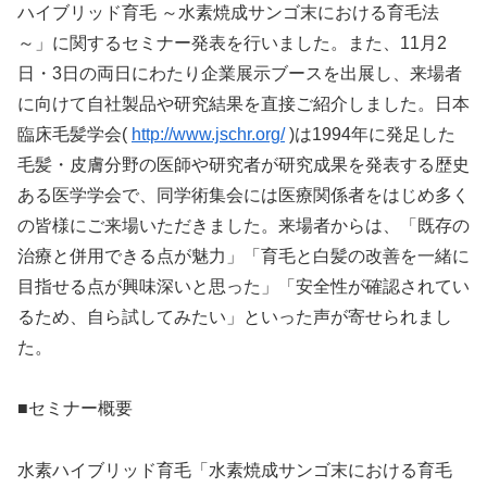
ハイブリッド育毛 ～水素焼成サンゴ末における育毛法
～」に関するセミナー発表を行いました。また、11月2
日・3日の両日にわたり企業展示ブースを出展し、来場者
に向けて自社製品や研究結果を直接ご紹介しました。日本
臨床毛髪学会(
http://www.jschr.org/
)は1994年に発足した
毛髪・皮膚分野の医師や研究者が研究成果を発表する歴史
ある医学学会で、同学術集会には医療関係者をはじめ多く
の皆様にご来場いただきました。来場者からは、「既存の
治療と併用できる点が魅力」「育毛と白髪の改善を一緒に
目指せる点が興味深いと思った」「安全性が確認されてい
るため、自ら試してみたい」といった声が寄せられまし
た。
■セミナー概要
水素ハイブリッド育毛「水素焼成サンゴ末における育毛