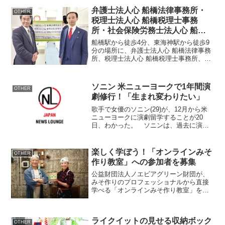
弁護士法人心 船橋法律事務所・
OTHER
税理士法人心 船橋税理士事務
所・社会保険労務士法人心 船橋
社会保険労務士事務所 オープン
船橋駅から徒歩4分、東海神駅から徒歩9
分の場所に、弁護士法人心 船橋法律事務
所、税理士法人心 船橋税理士事務所、社
会保険労務士法人心 船橋社会保険労務士
事務所がオープンしました。千葉県内で
はそれぞれ3か所目の事務所となり、全国
ソニン 米ニューヨークで1年間演
OTHER
では17か所目...
劇修行！「生まれ変わりたい」
歌手で女優のソニン(29)が、12月から米
ニューヨークに演劇留学することが20
日、わかった。 ソニンは、過去に演出
家・野田秀樹(56)や、狂言師・野村萬斎
(46)らも利用した文化庁の新進芸術家海外
研修制度に合格。00年に『EE JUMP』
楽しく学ぼう！「オンラインみそ
OTHER
と...
作り教室」への参加者を募集
公益財団法人ノエビアグリーン財団が、
みそ作りのプロフェッショナルから直接
学べる「オンラインみそ作り教室」を
2025年2月24日(月・祝)に開催します。イ
ベント概要募集期間：2024年12月4日(水)
～2025年1月7日(火)正午(12:00...
ライクイットの見せる収納ボック
OTHER