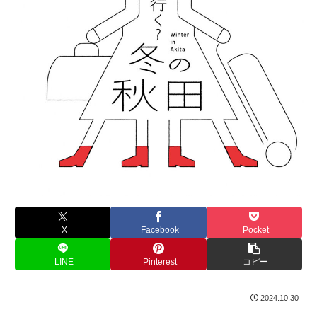
X
Facebook
Pocket
LINE
Pinterest
コピー
2024.10.30