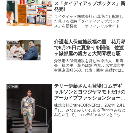
ス「タイディアップボックス」新
発売!
ライクイット株式会社が環境にも配慮し
た見せる収納「タイディアップボック
ス」を新発売！！オフィシャルサイトと
Amazon、WEB、店頭の各販売店で発売
いたします。見せる箱タイディアップボ
ックス扉がないオープンシェルフの収納
介護老人保健施設福の里 花乃邸
OTHER
に便利インナー(深型...
で6月25日に夏祭りを開催 佐渡
ヶ嶽部屋の親方と大関琴櫻も駆け
つけ激励会も実施！
介護老人保健施設を営む医療法人 朋寿
会 福の里 花乃邸(所在地：名古屋市中
村区京田町3-60、代表：西村 昌績)では、
ご入所様に少しでも楽しんでいただく
為、毎年夏祭りを開催しています。2024
年6月25日(火)に実施する夏祭りには、佐
テリー伊藤さんも登場!コムデギ
OTHER
渡ヶ嶽...
ャルソンとヨウジヤマモトだけの
アーカイブファッションショー
「2.1 THE SHOW」が横浜で2月1
株式会社ONtheCORNERは、2024年2月1
日開催
日に、みなとみらいにある“Bronth.みなと
みらい”にて、コムデギャルソンとヨウジ
ヤマモトだけのアーカイブファッション
ショーを開催します。出演モデルには多
数の外国人を起用します。「2.2 ...