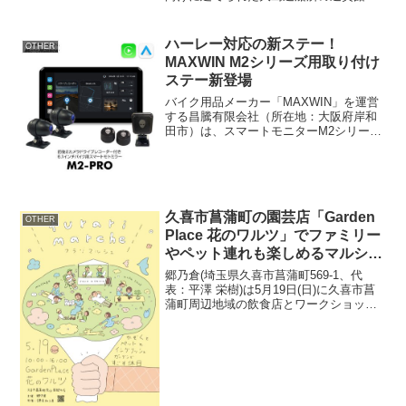
して知られています。この度、株式会社
オリーブベイホテル（所在地：長崎県西
海市大島町1577-8、代表取締役社長：下
ハーレー対応の新ステー！
OTHER
田 憲一、総支配人...
MAXWIN M2シリーズ用取り付け
ステー新登場
バイク用品メーカー「MAXWIN」を運営
する昌騰有限会社（所在地：大阪府岸和
田市）は、スマートモニターM2シリーズ
に、ハーレーなどの外国産車やカスタム
ハンドルに対応する取り付けステーの販
売を開始しました。イベント概要イベン
ト名: MAXWI...
久喜市菖蒲町の園芸店「Garden
OTHER
Place 花のワルツ」でファミリー
やペット連れも楽しめるマルシェ
を5月19日開催
郷乃倉(埼玉県久喜市菖蒲町569-1、代
表：平澤 栄樹)は5月19日(日)に久喜市菖
蒲町周辺地域の飲食店とワークショップ
が集まるイベント『フラリ マルシェ』を
開催します。出店者は決定次第お知らせ
します。フラリ マルシェ■「フラリ マル
シェ」...