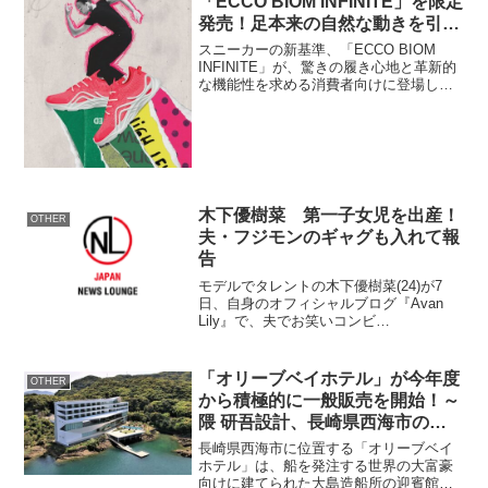
「ECCO BIOM INFINITE」を限定
発売！足本来の自然な動きを引き
出す革新的デザインと最高の履き
スニーカーの新基準、「ECCO BIOM
心地を体験
INFINITE」が、驚きの履き心地と革新的
な機能性を求める消費者向けに登場しま
した。概要商品名： ECCO BIOM
INFINITE発売日: 9月上旬販売場所:
ECCO公式オンラインストア、一...
木下優樹菜 第一子女児を出産！
OTHER
夫・フジモンのギャグも入れて報
告
モデルでタレントの木下優樹菜(24)が7
日、自身のオフィシャルブログ『Avan
Lily』で、夫でお笑いコンビ
『FUJIWARA』の藤本敏史(41)との間に
第一子となる女児が誕生したことを報告
した。 木下は、「チョリーッス!!」と自
「オリーブベイホテル」が今年度
OTHER
身の代名...
から積極的に一般販売を開始！～
隈 研吾設計、長崎県西海市のモ
ダンなホテル～
長崎県西海市に位置する「オリーブベイ
ホテル」は、船を発注する世界の大富豪
向けに建てられた大島造船所の迎賓館と