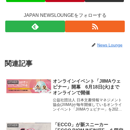
JAPAN NEWSLOUNGEをフォローする
News Lounge
関連記事
オンラインイベント「JIIMAウェ
OTHER
ビナー」開幕 6月18日(火)まで
オンラインで開催
公益社団法人 日本文書情報マネジメント
協会(JIIMA)が毎年開催しているオンライ
ンイベント「JIIMAウェビナー」を2024
年6月4日(火)に開幕いたしました。6月18
日(火)までの開催で「デジタル新時代、今
こそ経営課題解決のチャンス！～...
「ECCO」が新スニーカー
OTHER