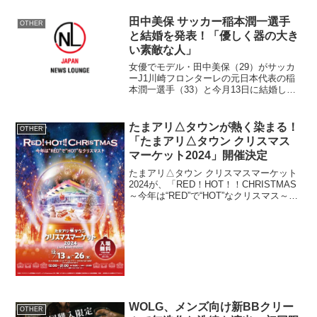
田中美保 サッカー稲本潤一選手
OTHER
と結婚を発表！「優しく器の大き
い素敵な人」
女優でモデル・田中美保（29）がサッカ
ーJ1川崎フロンターレの元日本代表の稲
本潤一選手（33）と今月13日に結婚した
ことを、15日付の自身のオフィシャルブ
ログを通じて発表した。 「ファンの皆
様へ」とのタイトルで署名入りで掲載
たまアリ△タウンが熱く染まる！
OTHER
し、「突然、私事...
「たまアリ△タウン クリスマス
マーケット2024」開催決定
たまアリ△タウン クリスマスマーケット
2024が、「RED！HOT！！CHRISTMAS
～今年は“RED”で“HOT”なクリスマス～」
をテーマに、12月13日から26日までの期
間、さいたま新都心けやきひろばで開催
されます。イベント詳細開催期...
WOLG、メンズ向け新BBクリー
OTHER