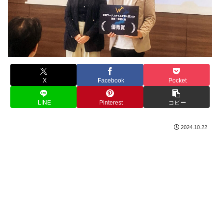
X
Facebook
Pocket
LINE
Pinterest
コピー
2024.10.22