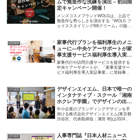
ムで無造作な洗練を演出 – 初回限
定キャンペーン開催！
メンズコスメブランドWOLGは、上品で
無造作な男らしさを演出する『WOLG フ
ェイススタイリングBBクリーム』の販売
を開始しました。特別な初回限定キャン
ペーンとともに、新たなメンズメイクの
スタイルを提案します。メンズコスメ市
家事代行プランを福利厚生のメニ
OTHER
場の拡大とWOL...
ューに―中央ケアーサポートが家
事支援サービス福利厚生導入実証
事業に登録
家事代行や訪問介護サービスを提供する
中央ケアーサポートが、「家事支援サー
ビス福利厚生導入実証事業」に登録事業
者として採択されました。概要事業名：
家事支援サービス福利厚生導入実証事業
登録事業者：中央ケアーサポート提供サ
デザインエイエム、日本で唯一の
OTHER
ービス：家事代行サービス...
インタナティブ・スクール「湘南
ホクレア学園」でデザインの出張
授業を実施
中小企業のブランディングデザインを手
掛ける株式会社デザインエイエム(東京都
渋谷区、代表取締役：溝田 明)は2024年7
月、湘南ホクレア学園(神奈川県藤沢市、
理事長：小針 一浩)にて、自分の名前の由
来をデザインに落とし込みオリジナルの
人事専門誌『日本人材ニュース
OTHER
ロゴを作...