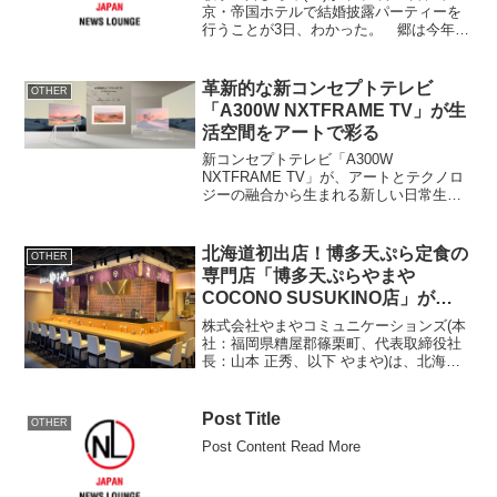
京・帝国ホテルで結婚披露パーティーを
行うことが3日、わかった。 郷は今年3
月31日、元プロ野球選手の徳武定祐氏
(74)の次女で元タレントの利奈夫人(32)と
結婚。パーティーには、
革新的な新コンセプトテレビ
OTHER
「A300W NXTFRAME TV」が生
活空間をアートで彩る
新コンセプトテレビ「A300W
NXTFRAME TV」が、アートとテクノロ
ジーの融合から生まれる新しい日常生活
を提案します。概要商品名：A300W
NXTFRAME TV販売日：2024年9月19日
クラウドファンディング：GREEN FU...
北海道初出店！博多天ぷら定食の
OTHER
専門店「博多天ぷらやまや
COCONO SUSUKINO店」が
2024年1月31日(水)にオープン！
株式会社やまやコミュニケーションズ(本
社：福岡県糟屋郡篠栗町、代表取締役社
長：山本 正秀、以下 やまや)は、北海道
初出店となる博多天ぷら定食の専門店
「博多天ぷらやまや COCONO
SUSUKINO店」を2024年1月31日(水)にオ
Post Title
OTHER
ープン...
Post Content Read More