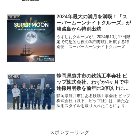
2024年最大の満月を満喫！「ス
OTHER
ーパームーンナイトクルーズ」が
淡路島から特別出航
うずしおクルーズが、2024年10月17日限
定で幻想的な夜の鳴門海峡に出航する特
別便「スーパームーンナイトクルーズ」
を開催いたします。概要イベント名：ス
ーパームーンナイトクルーズ開催日：
2024年10月17日(木) 18:00受付開始、19...
静岡県袋井市の鉄筋工事会社 ビ
OTHER
ップ株式会社、わずか4ヶ月で中
途採用者数を前年比3倍以上に増
やすことに成功
静岡県袋井市にある鉄筋工事会社 ビップ
株式会社（以下、ビップ社）は、新たな
採用スタイルを取り入れたことにより、
わずか4ヶ月で中途採用者数を前年比の3
倍以上に増やすことに成功しました。中
途採用者数増加の背景これまで社長一人
で合間を縫って取り組...
スポンサーリンク