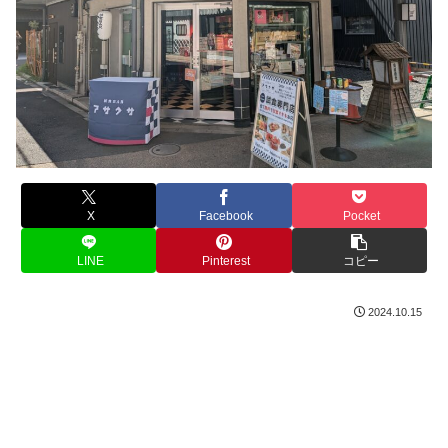
X
Facebook
Pocket
LINE
Pinterest
コピー
2024.10.15