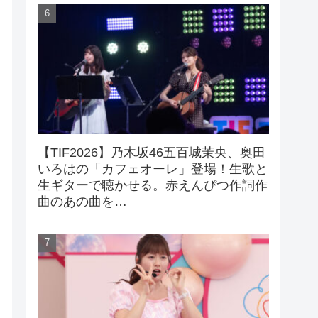
【TIF2026】乃木坂46五百城茉央、奥田
いろはの「カフェオーレ」登場！生歌と
生ギターで聴かせる。赤えんぴつ作詞作
曲のあの曲を…