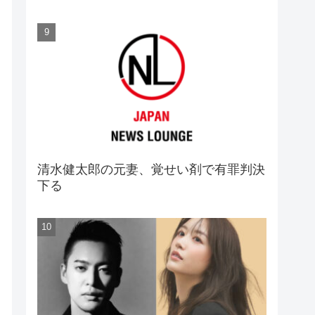
清水健太郎の元妻、覚せい剤で有罪判決
下る