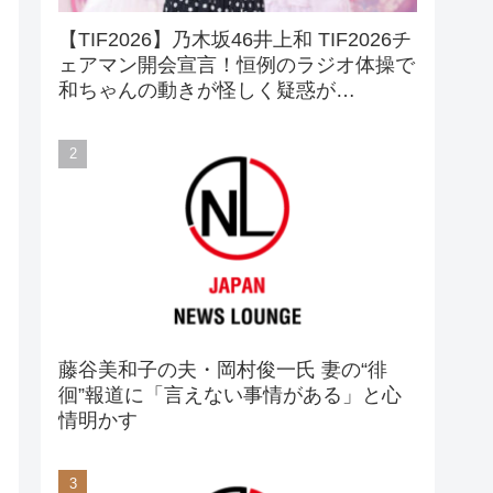
【TIF2026】乃木坂46井上和 TIF2026チ
ェアマン開会宣言！恒例のラジオ体操で
和ちゃんの動きが怪しく疑惑が…
藤谷美和子の夫・岡村俊一氏 妻の“徘
徊”報道に「言えない事情がある」と心
情明かす