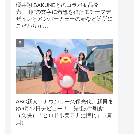
櫻井翔 BAKUNEとのコラボ商品発
売！“翔”の文字に着想を得たモチーフデ
ザインとメンバーカラーの赤など随所に
こだわりが…
ABC新人アナウンサー久保光代、新貝ま
ゆ6月17日デビュー！「先祖が“海賊”」
（久保）「ヒロド歩美アナに憧れ」（新
貝）