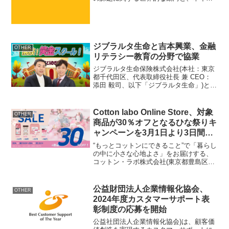
シアチブのこれまでの取組内容や、本イ
ニシアチブが目指す社会像を広く伝え、
健康的で持続可能な食環境づくりが一層
推進することを目的に、オ...
ジブラルタ生命と吉本興業、金融
OTHER
リテラシー教育の分野で協業
ジブラルタ生命保険株式会社(本社：東京
都千代田区、代表取締役社長 兼 CEO：
添田 毅司、以下「ジブラルタ生命」)と吉
本興業株式会社(本社：大阪市中央区、代
表取締役社長：岡本 昭彦、以下「吉本興
業」)は2024年4月から、全国あらゆる年
Cotton labo Online Store、対象
OTHER
代の...
商品が30％オフとなるひな祭りキ
ャンペーンを3月1日より3日間限
定開催！
“もっとコットンにできること”で「暮らし
の中に小さな心地よさ」をお届けする、
コットン・ラボ株式会社(東京都豊島区、
代表取締役社長：岡山 順吉)は、2024年3
月1日(金)～2024年3月3日(日)の期間中、
自社オンラインサイト『Cotton...
公益財団法人企業情報化協会、
OTHER
2024年度カスタマーサポート表
彰制度の応募を開始
公益社団法人企業情報化協会)は、顧客価