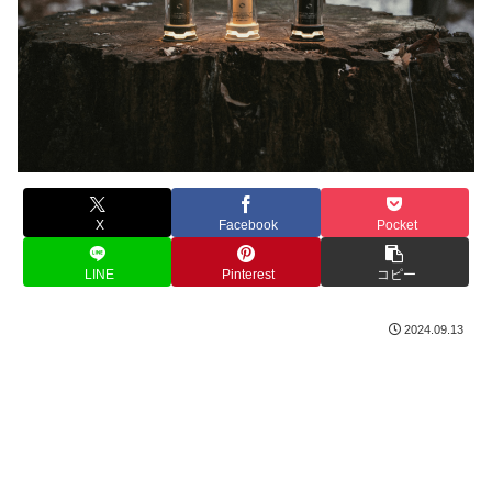
X
Facebook
Pocket
LINE
Pinterest
コピー
2024.09.13