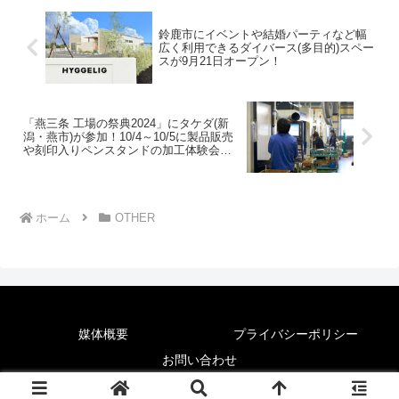
鈴鹿市にイベントや結婚パーティなど幅
広く利用できるダイバース(多目的)スペー
スが9月21日オープン！
「燕三条 工場の祭典2024」にタケダ(新
潟・燕市)が参加！10/4～10/5に製品販売
や刻印入りペンスタンドの加工体験会を
実施
ホーム
OTHER
媒体概要
プライバシーポリシー
お問い合わせ
© 2025 News Lounge.