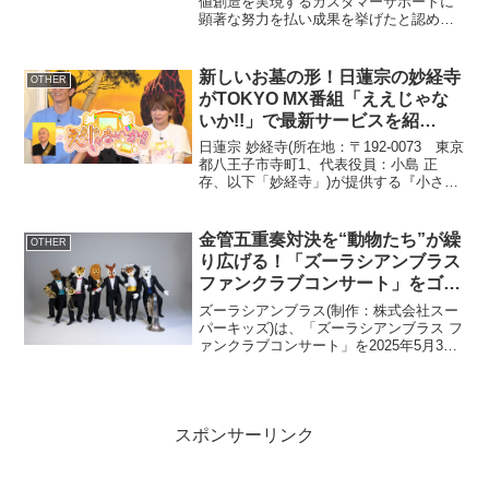
値創造を実現するカスタマーサポートに
顕著な努力を払い成果を挙げたと認めう
る企業、団体、機関および個人に対し
て、審査・表彰を行うカスタマーサポー
ト表彰制度の応募を開始しました。公益
新しいお墓の形！日蓮宗の妙経寺
OTHER
財団法人企業情報化協会が...
がTOKYO MX番組「ええじゃな
いか!!」で最新サービスを紹
介！ ～「令和6年お盆＆お彼岸
日蓮宗 妙経寺(所在地：〒192-0073 東京
キャンペーン」実施～
都八王子市寺町1、代表役員：小島 正
存、以下「妙経寺」)が提供する『小さな
お墓 納骨位牌墓』が、2024年6月23日(日)
に、話題の商品やサービスを紹介するテ
レビ番組「ええじゃないか!!」(T...
金管五重奏対決を“動物たち”が繰
OTHER
り広げる！「ズーラシアンブラス
ファンクラブコンサート」をゴー
ルデンウィークに開催
ズーラシアンブラス(制作：株式会社スー
パーキッズ)は、「ズーラシアンブラス フ
ァンクラブコンサート」を2025年5月3日
(土・祝)に杜のホールはしもと(神奈川県
相模原市)で開催いたします。コンサート
情報 ズーラシアンブラス【ズーラシアン
ブラ...
スポンサーリンク