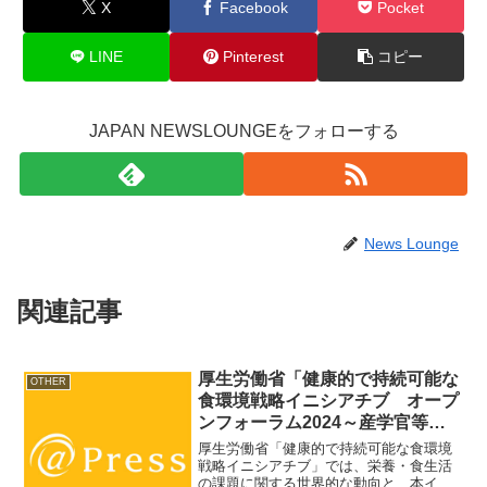
X
Facebook
Pocket
LINE
Pinterest
コピー
JAPAN NEWSLOUNGEをフォローする
News Lounge
関連記事
厚生労働省「健康的で持続可能な
OTHER
食環境戦略イニシアチブ オープ
ンフォーラム2024～産学官等連
携で取り組む日本発の食環境づく
厚生労働省「健康的で持続可能な食環境
り～」開催のお知らせ
戦略イニシアチブ」では、栄養・食生活
の課題に関する世界的な動向と、本イニ