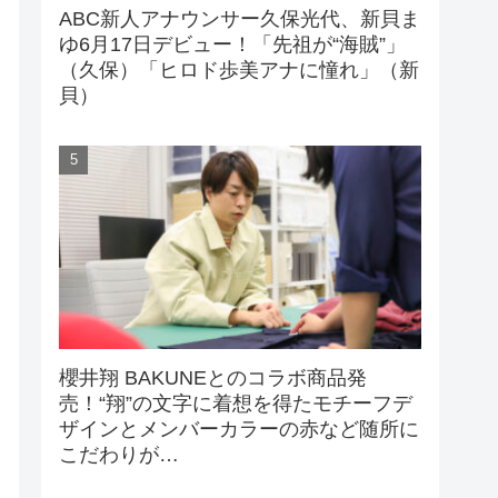
ABC新人アナウンサー久保光代、新貝ま
ゆ6月17日デビュー！「先祖が“海賊”」
（久保）「ヒロド歩美アナに憧れ」（新
貝）
櫻井翔 BAKUNEとのコラボ商品発
売！“翔”の文字に着想を得たモチーフデ
ザインとメンバーカラーの赤など随所に
こだわりが…