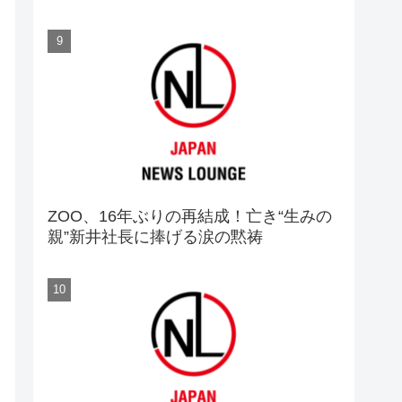
ZOO、16年ぶりの再結成！亡き“生みの
親”新井社長に捧げる涙の黙祷