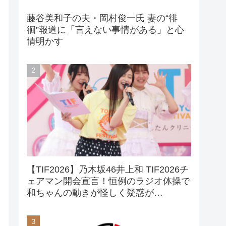
藤谷美和子の夫・岡村俊一氏 妻の“徘
徊”報道に「言えない事情がある」と心
情明かす
【TIF2026】乃木坂46井上和 TIF2026チ
ェアマン開会宣言！恒例のラジオ体操で
和ちゃんの動きが怪しく疑惑が…