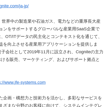
gnite.com/ja-jp/
立され、世界中の製造業や石油ガス、電力などの重厚長大産
ンをサポートするグローバルな産業用SaaS企業で
on(R)は、OT/ITデータの民主化とコンテキスト化を通じて、
益を向上させる産業用アプリケーションを提供しま
％出資子会社として2019年11月に設立され、Cogniteの主力
R)の国内における販売、マーケティング、およびサポート拠点と
s://www.jfe-systems.com
た企画・構想力と技術力を活かし、多彩なサービスを
まざまな分野のお客様に向けて、システムインテグレ