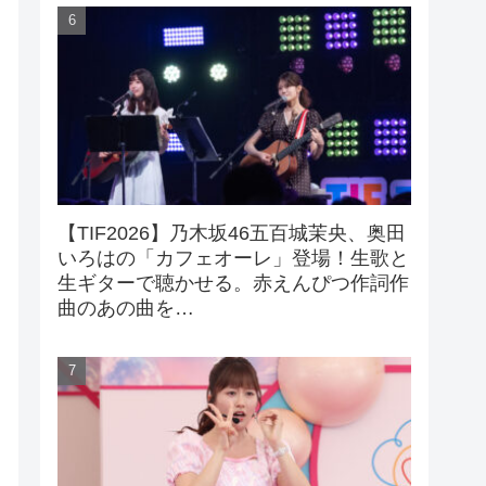
【TIF2026】乃木坂46五百城茉央、奥田
いろはの「カフェオーレ」登場！生歌と
生ギターで聴かせる。赤えんぴつ作詞作
曲のあの曲を…