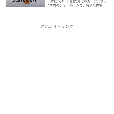
日(木)から15日(金)に恵比寿ガーデンプレ
イス内のショールームで、特別な体験イ
ベント「睡眠Week」を開催します。この
イベントでは、爆売れマットレスの特性
を生かした生卵チャレンジなど、ユニ
ー...
スポンサーリンク