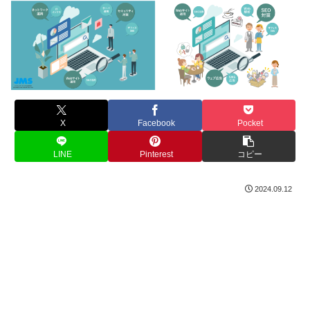
X
Facebook
Pocket
LINE
Pinterest
コピー
2024.09.12