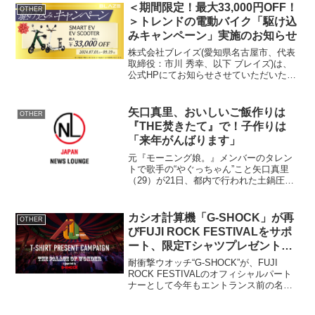
＜期間限定！最大33,000円OFF！
OTHER
＞トレンドの電動バイク「駆け込
みキャンペーン」実施のお知らせ
株式会社ブレイズ(愛知県名古屋市、代表
取締役：市川 秀幸、以下 ブレイズ)は、
公式HPにてお知らせさせていただいた通
り、電動モビリティ商品の価格を改定さ
せていただくにあたり、2024年7月1日
(月)より期間限定の駆け込みキャンペーン
矢口真里、おいしいご飯作りは
OTHER
を実施中...
『THE焚きたて』で！子作りは
「来年がんばります」
元『モーニング娘。』メンバーのタレン
トで歌手の“やぐっちゃん”こと矢口真里
（29）が21日、都内で行われた土鍋圧力
IH炊飯ジャー『THE焚きたて』（タイガ
ー魔法瓶株式会社）発売記念イベントに
登場。イベント出演の度に聞かれる子作
カシオ計算機「G-SHOCK」が再
OTHER
りに関して、「...
びFUJI ROCK FESTIVALをサポ
ート、限定Tシャツプレゼントキ
ャンペーンも実施
耐衝撃ウオッチ“G-SHOCK”が、FUJI
ROCK FESTIVALのオフィシャルパート
ナーとして今年もエントランス前の名物
エリア「THE PALACE OF WONDER」を
サポートします。さらに、オリジナルTシ