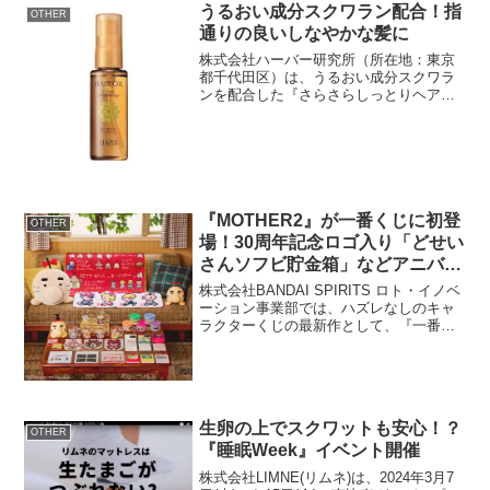
ャツが抽選で当たるプレ...
うるおい成分スクワラン配合！指
OTHER
通りの良いしなやかな髪に
株式会社ハーバー研究所（所在地：東京
都千代田区）は、うるおい成分スクワラ
ンを配合した『さらさらしっとりヘアオ
イル』を2024年7月18日(木)より通信販売
および全国のショップハーバーにて数量
限定で発売します。このヘアトリートメ
ントオイルは、...
『MOTHER2』が一番くじに初登
OTHER
場！30周年記念ロゴ入り「どせい
さんソフビ貯金箱」などアニバー
サリーデザインのグッズをライン
株式会社BANDAI SPIRITS ロト・イノベ
ナップ
ーション事業部では、ハズレなしのキャ
ラクターくじの最新作として、『一番く
じ MOTHER2 ギーグの逆襲 30th
Anniversary』(メーカー希望小売価格1回
750円(税10％込))...
生卵の上でスクワットも安心！？
OTHER
『睡眠Week』イベント開催
株式会社LIMNE(リムネ)は、2024年3月7