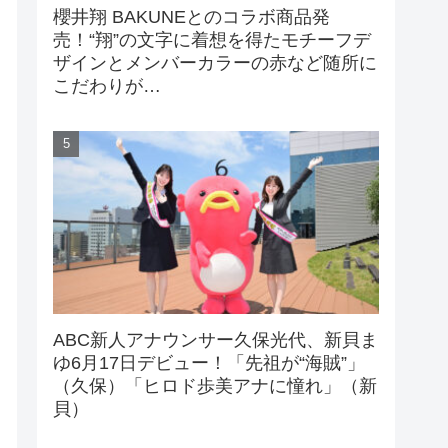
櫻井翔 BAKUNEとのコラボ商品発
売！“翔”の文字に着想を得たモチーフデ
ザインとメンバーカラーの赤など随所に
こだわりが…
ABC新人アナウンサー久保光代、新貝ま
ゆ6月17日デビュー！「先祖が“海賊”」
（久保）「ヒロド歩美アナに憧れ」（新
貝）