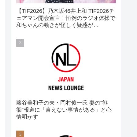
【TIF2026】乃木坂46井上和 TIF2026チ
ェアマン開会宣言！恒例のラジオ体操で
和ちゃんの動きが怪しく疑惑が…
藤谷美和子の夫・岡村俊一氏 妻の“徘
徊”報道に「言えない事情がある」と心
情明かす