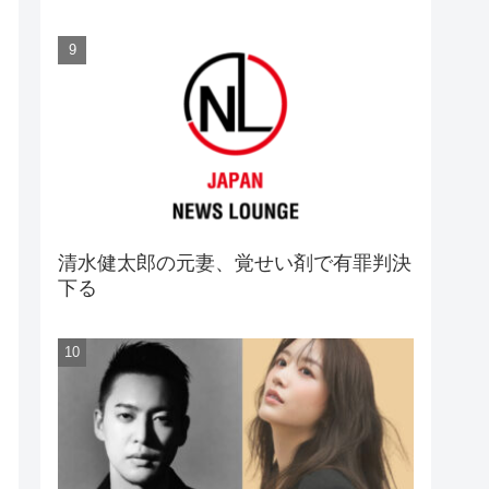
清水健太郎の元妻、覚せい剤で有罪判決
下る