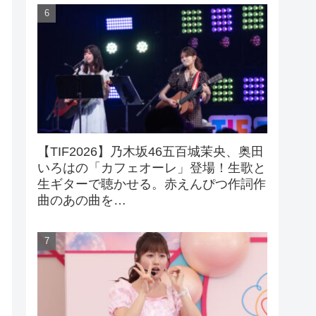
【TIF2026】乃木坂46五百城茉央、奥田
いろはの「カフェオーレ」登場！生歌と
生ギターで聴かせる。赤えんぴつ作詞作
曲のあの曲を…