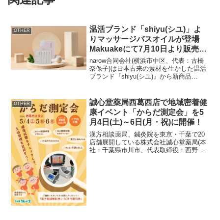
温活ブランド「shiyu(シユ)」よ
OTHER
りマッサージバスオイルが登場
Makuakeにて7月10日より販売開
始
narow合同会社(横浜市中区、代表：古橋
奈保子)は日本古来の素材を生かした温活
ブランド『shiyu(シユ)』から新商品
「shiyu マッサージバスオイル」のロー
ンチを発表。2024年7月10日より
Makuakeにてプロジェクトを開始いた...
誠心堂薬局西葛西店で地域密着健
OTHER
康イベント「からだ測定会」を5
月4日(土)～6日(月・祝)に開催！
漢方相談薬局、鍼灸院を東京・千葉で20
店舗展開している株式会社誠心堂薬局(本
社：千葉県市川市、代表取締役：西野 裕
一、以下 当社)では、春の健康診断前に自
分の健康状態を見直すことができるイベ
ント「からだ測定会」を誠心堂薬局西葛
西店(東京都江...