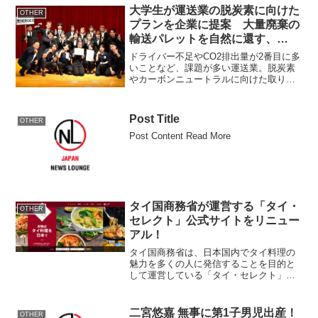
大学生が運送業の脱炭素に向けた
OTHER
プランを企業に提案 大量廃棄の
輸送パレットを自然に還す、
2024年12月7日に報告会
ドライバー不足やCO2排出量が2番目に多
いことなど、課題が多い運送業。脱炭素
やカーボンニュートラルに向けた取り組
みが急がれる中、運送事業を行う株式会
社ニシヒロ(本社：福岡県福岡市、代表取
締役社長：西尾 史郎)は、脱炭素に向けて
Post Title
OTHER
毎年大量に廃棄...
Post Content Read More
タイ国商務省が運営する「タイ・
OTHER
セレクト」公式サイトをリニュー
アル！
タイ国商務省は、日本国内でタイ料理の
魅力を多くの人に発信することを目的と
して運営している「タイ・セレクト」公
式サイト( )を、全面リニューアルしまし
た。「タイ・セレクト」【タイ・セレク
トとは】タイ・セレクトは、日本国内に
二宮悠嘉 無事に第1子男児出産！
OTHER