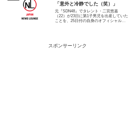
ある本場のタイ料理を...
「意外と冷静でした（笑）」
元『SDN48』でタレント・二宮悠嘉
（22）が23日に第1子男児を出産していた
ことを、25日付の自身のオフィシャルブ
ログを通じて発表した。 「やっと…
☆」とのタイトルで掲載され、「皆様に
嬉しいご報告させて頂きます(◎′∀`)ノ゜
+゜゜」とし...
スポンサーリンク