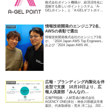
株式会社ポイント機構が、経済活性化に
貢献する新しいポイントシステム「A-
GELポイント」と「A-GELギフトポイン
ト」を開発。ビジネス特許取得と商標登
録、国際特許申請を完了しました。概要
会社名：株式会社ポイント機構代表者
情報技術開発のエンジニア2名、
名：竹内 祐樹本社所...
OTHER
AWSの表彰で選出
情報技術開発株式会社のエンジニア2名
が、「2024 Japan AWS Top Engineers」
および「2024 Japan AWS All
Certifications Engineers」に選ばれまし
た。概要選出企業：情報技術開発株...
広報・ブランディング内製化を伴
OTHER
走型で支援 10月10日より、広
報人倶楽部「みんなの
NewsRoom」を提供開始
広報PR指南・人材育成の株式会社
AGENCY ONE(本社：神奈川県横浜市青
葉区、代表取締役：荒木 洋二)は、2024
年10月10日より、従来のサービスを拡充