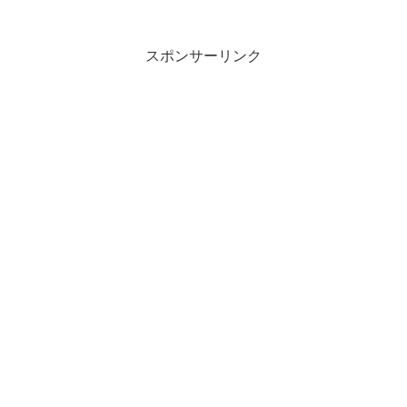
し、「みんなのNewsRoom(ニュースルー
ム)」として提供を開始します。当サー
ビ...
スポンサーリンク