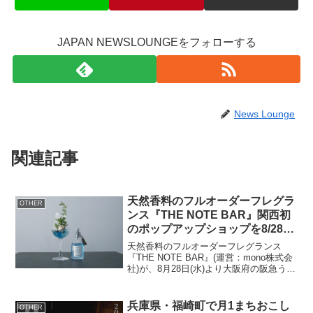
JAPAN NEWSLOUNGEをフォローする
News Lounge
関連記事
天然香料のフルオーダーフレグラ
OTHER
ンス『THE NOTE BAR』関西初
のポップアップショップを8/28～
阪急うめだ本店で開催！
天然香料のフルオーダーフレグランス
『THE NOTE BAR』(運営：mono株式会
社)が、8月28日(水)より大阪府の阪急うめ
だ本店にてポップアップショップを開催
いたします。The Cool Dream■オーガニ
ックコスメ原料の輸入販売店...
兵庫県・福崎町で月1まちおこし
OTHER