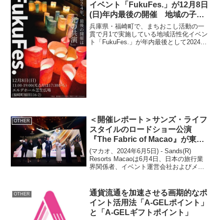
イベント「FukuFes.」が12月8日
(日)年内最後の開催 地域の子ど
もたちに届け！夕方からは灯篭や
兵庫県・福崎町で、まちおこし活動の一
竹ランタンで幻想的な空間に
貫で月1で実施している地域活性化イベン
ト「FukuFes.」が年内最後として2024年
12月8日(日)福崎町エルデホール芝生広場
で開催されます。チラシ表チラシ裏
【FukuFes. 開催概要】開催日時：20...
＜開催レポート＞サンズ・ライフ
OTHER
スタイルのロードショー公演
『The Fabric of Macao』が東京
で開催
(マカオ、2024年6月5日) - Sands(R)
Resorts Macaoは6月4日、日本の旅行業
界関係者、イベント運営会社およびメデ
ィア関係各社を対象に、東京で『The
Fabric of Macao』と題した待望の豪華公
演を開催し...
通貨流通を加速させる画期的なポ
OTHER
イント活用法「A-GELポイント」
と「A-GELギフトポイント」