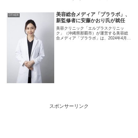
てまいりました「ソフトウェアエンジニ
アリングの海外動向調査」の結果が、IPA
デジタル基盤センターより以下の通り公
美容総合メディア「プララボ」、
OTHER
開された...
新監修者に安藤かおり氏が就任
美容クリニック「エルプラスクリニッ
ク」（沖縄県那覇市）が運営する美容総
合メディア「プララボ」は、2024年4月8
日より安藤かおり氏を新たなメディア監
修者に迎えました。安藤氏は、名古屋市
に所在する「あんどう歯科・美容皮フ
科」の美容皮膚科を担当...
スポンサーリンク