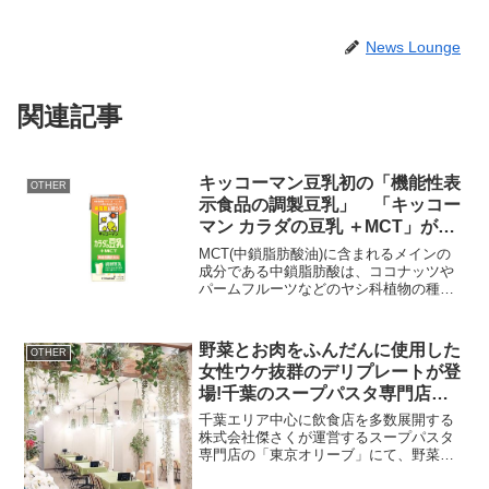
News Lounge
関連記事
キッコーマン豆乳初の「機能性表
OTHER
示食品の調製豆乳」 「キッコー
マン カラダの豆乳 ＋MCT」が新
登場 3月25日(月)より全国(※一
MCT(中鎖脂肪酸油)に含まれるメインの
部店舗を除く)で販売開始
成分である中鎖脂肪酸は、ココナッツや
パームフルーツなどのヤシ科植物の種
子、牛乳や母乳にも含まれている成分で
す。古くからMCTは病院食などに活用さ
れ、近年ではMCTの健康機能に着目した
野菜とお肉をふんだんに使用した
OTHER
一般生活者向けの商...
女性ウケ抜群のデリプレートが登
場!千葉のスープパスタ専門店
「東京オリーブ」にて新発売
千葉エリア中心に飲食店を多数展開する
株式会社傑さくが運営するスープパスタ
専門店の「東京オリーブ」にて、野菜と
お肉をふんだんに使用した女性ウケ抜群