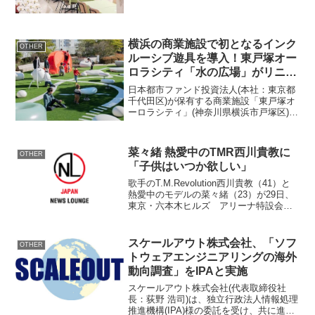
のデリプレートメニューを新発売いたし
ました。贅沢な9種のデリプレートが東京
オリーブに新登場!とっ...
横浜の商業施設で初となるインク
OTHER
ルーシブ遊具を導入！東戸塚オー
ロラシティ「水の広場」がリニュ
ーアルオープン
日本都市ファンド投資法人(本社：東京都
千代田区)が保有する商業施設「東戸塚オ
ーロラシティ」(神奈川県横浜市戸塚区)に
おいて、2024年3月にイオン棟屋上の「水
の広場」がリニューアルオープンしまし
た。水の広場には、横浜市内の商業施設
菜々緒 熱愛中のTMR西川貴教に
OTHER
では初の導...
「子供はいつか欲しい」
歌手のT.M.Revolution西川貴教（41）と
熱愛中のモデルの菜々緒（23）が29日、
東京・六本木ヒルズ アリーナ特設会場
で行われた『バカルディ本格派カクテル
RTD缶発売記念イベント』に登場し
た。 初夏にピッタリの緑をあしらった
スケールアウト株式会社、「ソフ
OTHER
ワンピ...
トウェアエンジニアリングの海外
動向調査」をIPAと実施
スケールアウト株式会社(代表取締役社
長：荻野 浩司)は、独立行政法人情報処理
推進機構(IPA)様の委託を受け、共に進め