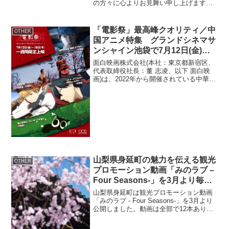
の方々に心よりお見舞い申し上げます。
この度、科学・医療分野における情報分
析を専門とするエルゼビア・ジャパン株
式会社(東京都港区東麻布、代表取締役：
「電影祭」最高峰クオリティ／中
OTHER
石川 大...
国アニメ特集 グランドシネマサ
ンシャイン池袋で7月12日(金)よ
り1週間限定開催！
面白映画株式会社(本社：東京都新宿区、
代表取締役社長：董 志凌、以下 面白映
画)は、2022年から開催されている中華映
画特集上映イベント「電影祭」を、グラ
ンドシネマサンシャイン池袋で7月12日
(金)～18日(木)に開催することが決定しま
した...
山梨県身延町の魅力を伝える観光
OTHER
プロモーション動画「みのラブ –
Four Seasons-」を3月より毎月1
本新作公開！
山梨県身延町は観光プロモーション動画
「みのラブ - Four Seasons-」を3月より
公開しました。動画は全部で12本あり、
2024年3月から2025年2月にかけて毎月1
本ずつ投稿。身延町役場観光課の公式