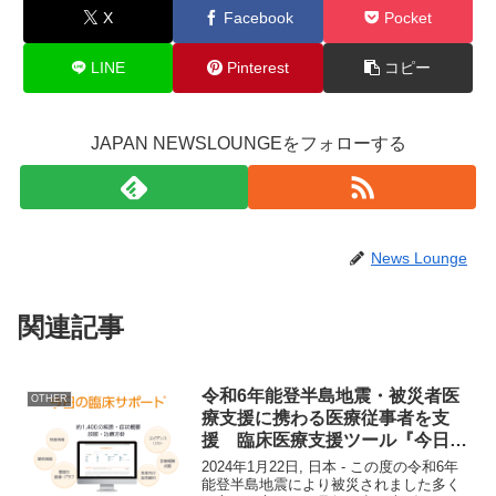
X
Facebook
Pocket
LINE
Pinterest
コピー
JAPAN NEWSLOUNGEをフォローする
News Lounge
関連記事
令和6年能登半島地震・被災者医
OTHER
療支援に携わる医療従事者を支
援 臨床医療支援ツール『今日の
臨床サポート』を無償提供
2024年1月22日, 日本 - この度の令和6年
能登半島地震により被災されました多く