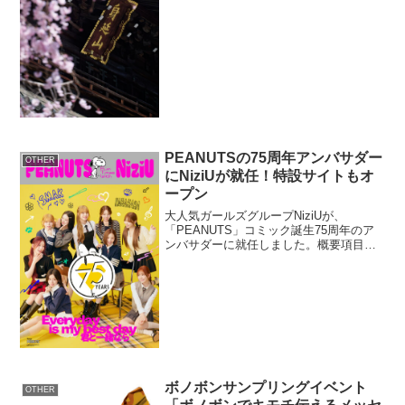
YouTubeチャンネルと、身延...
PEANUTSの75周年アンバサダー
OTHER
にNiziUが就任！特設サイトもオ
ープン
大人気ガールズグループNiziUが、
「PEANUTS」コミック誕生75周年のア
ンバサダーに就任しました。概要項目
名：アンバサダー就任詳細：NiziUが
PEANUTS 75周年アンバサダーに就任項
目名：特設サイト詳細：「PEANUTS
Fun...
ボノボンサンプリングイベント
OTHER