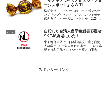
「ボノボンでキモチ伝えるメッセ
ージスポット」をWITH
HARAJUKUにて1月21日に開催!
株式会社モントワールは、ボノボンのサ
ンプリングイベント「ボノボンでキモチ
伝えるメッセージスポット」を、2024年1
月21日にWITH HARAJUKUにて開催いた
します。渋谷区神宮前にある「ボノボン
でキモチを伝えるメッセージスポット」
自殺した台湾人留学生殺害容疑者
OTHER
が1月...
SKE48劇場にいた！
東京都台東区で、日本語学校に通う台湾
人留学生2人が殺害された事件で、殺人容
疑で指名手配されていた台湾人の張志揚
容疑者(30)が9日、愛知・名古屋市内で任
意同行中にナイフで自殺を図った。 警
視庁によると、張容疑者は名古屋市栄を
拠点とするアイド...
スポンサーリンク