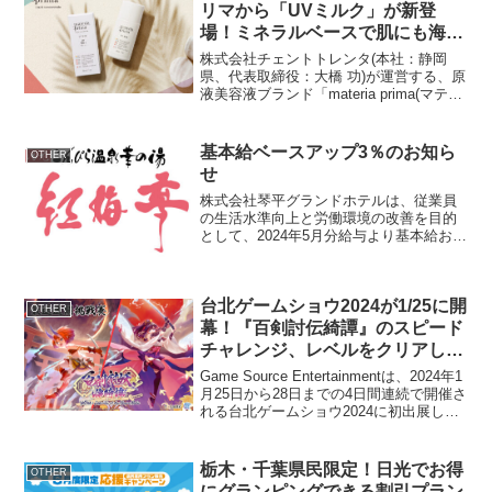
リマから「UVミルク」が新登
場！ミネラルベースで肌にも海洋
環境にもやさしい日やけ止め 5
株式会社チェントトレンタ(本社：静岡
月開催の伊勢丹新宿店POPUPに
県、代表取締役：大橋 功)が運営する、原
液美容液ブランド「materia prima(マテリ
て先行発売決定
アプリマ)」から待望の日やけ止め「マテ
リアプリマ UVミルク」が新登場します。
発売に伴い、伊勢丹新宿店にて先行発...
基本給ベースアップ3％のお知ら
OTHER
せ
株式会社琴平グランドホテルは、従業員
の生活水準向上と労働環境の改善を目的
として、2024年5月分給与より基本給およ
び職務給に対して3％のベースアップを実
施いたしましたことをお知らせいたしま
す。この取り組みは、昨今の物価上昇や
台北ゲームショウ2024が1/25に開
社会状況を鑑み、...
OTHER
幕！『百剣討伝綺譚』のスピード
チャレンジ、レベルをクリアして
豪華賞品をゲットしよう！！
Game Source Entertainmentは、2024年1
月25日から28日までの4日間連続で開催さ
れる台北ゲームショウ2024に初出展し、5
つのゾーンに分かれた90平方メートルの
大型ブースを出展いたします。台北ゲー
ムショウ2024...
栃木・千葉県民限定！日光でお得
OTHER
にグランピングできる割引プラン