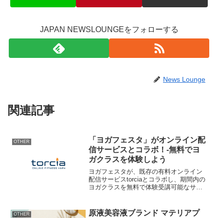
JAPAN NEWSLOUNGEをフォローする
News Lounge
関連記事
「ヨガフェスタ」がオンライン配
OTHER
信サービスとコラボ！-無料でヨ
ガクラスを体験しよう
ヨガフェスタが、既存の有料オンライン
配信サービスtorciaとコラボし、期間内の
ヨガクラスを無料で体験受講可能なサー
ビスを開始します。詳細情報イベント
名：YOGAWeek開催期間：2024年6月21
日(金)～7月11日(木)の21日間主催者...
原液美容液ブランド マテリアプ
OTHER