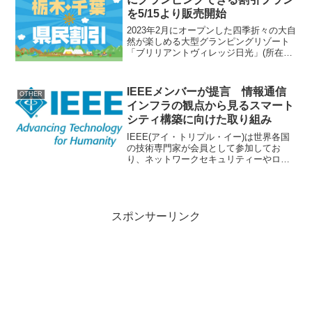
を5/15より販売開始
2023年2月にオープンした四季折々の大自
然が楽しめる大型グランピングリゾート
「ブリリアントヴィレッジ日光」(所在
地：栃木県日光市、運営：株式会社太平)
では、6月の県民の日にちなみ「栃木・千
葉 県民割引プラン」(6月限定)を2024年5
IEEEメンバーが提言 情報通信
OTHER
月1...
インフラの観点から見るスマート
シティ構築に向けた取り組み
IEEE(アイ・トリプル・イー)は世界各国
の技術専門家が会員として参加してお
り、ネットワークセキュリティーやロボ
ティクス、半導体など電気・情報通信系
の世界的な諸課題に関しても、さまざま
な提言やイベント、標準化活動を通じ技
術進化へ貢献していま...
スポンサーリンク