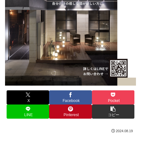
X
Facebook
Pocket
LINE
Pinterest
コピー
2024.08.19