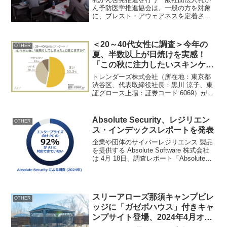
ん予防医学推進協会は、一般の方を対象
に、ブレスト・アウェアネスを定着させ
ることを目的とした「ブレストケアコン
シェルジュ」認定資格試験を、全国に広
く周知させてまいります。現在、受講者
＜20～40代女性に調査＞今年の
OTHER
を2024年6月7日まで...
夏、半数以上が日焼けを実感！
「この秋に注力したいスキンケ
ア」気になる1位は？
トレンダーズ株式会社（所在地：東京都
渋谷区、代表取締役社長：黒川 涼子、東
証グロース上場：証券コード 6069）が運
営する、理想に出会えるアートメイク専
門メディア「Art+（アートプラス）」（
）は、20～40代の女性360名を対象に、
Absolute Security、レジリエン
OTHER
今年...
ス・インデックスレポートを発表
企業や団体のサイバーレジリエンス 製品
を提供する Absolute Software 株式会社
は 4月 18日、調査レポート「Absolute
Security サイバーレジリエンス・リス
ク・インデックス 2024」を発表しまし
た。調査方法...
スリーアローズ那須キャンプビレ
OTHER
ッジに「ガゼボハウス」付きキャ
ンプサイト登場、2024年4月オー