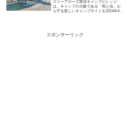
プン！
スリーアローズ那須キャンプビレッジ
は、キャンプの大敵である「雨と虫」か
ら守る新しいキャンプサイトを2024年4月
27日にオープンします。この新設される
キャンプサイトには、屋根と蚊帳が付い
た「ガゼボハウス」が設置されており、
快適なキャンプ体験...
スポンサーリンク