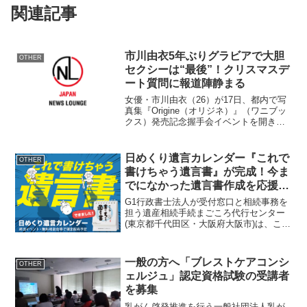
関連記事
市川由衣5年ぶりグラビアで大胆
OTHER
セクシーは“最後”！クリスマスデ
ート質問に報道陣静まる
女優・市川由衣（26）が17日、都内で写
真集『Origine（オリジネ）』（ワニブッ
クス）発売記念握手会イベントを開きフ
ァン1100人が集まった。 現在、女優業
でドラマでさまざまな役を演じる市川
が、5年ぶりに原点のグラビアに立ち返り
日めくり遺言カレンダー『これで
OTHER
ビキニ姿...
書けちゃう遺言書』が完成！今ま
でになかった遺言書作成を応援す
るノベルティ
G1行政書士法人が受付窓口と相続事務を
担う遺産相続手続まごころ代行センター
(東京都千代田区・大阪府大阪市)は、この
たび『これで書けちゃう遺言書』という
日めくり遺言カレンダーを企画・制作い
たしました。日をめくるごとに遺言書に
一般の方へ「ブレストケアコンシ
OTHER
ついて学べ、30日...
ェルジュ」認定資格試験の受講者
を募集
乳がん啓発推進を行う一般社団法人乳が