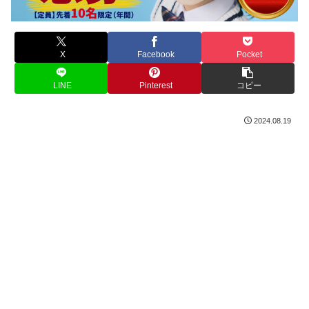
X
Facebook
Pocket
LINE
Pinterest
コピー
2024.08.19