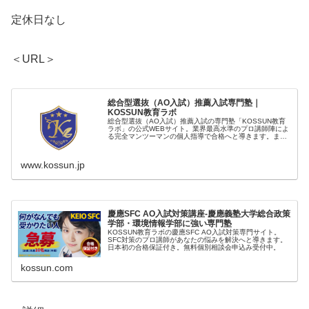
定休日なし
＜URL＞
総合型選抜（AO入試）推薦入試専門塾｜
KOSSUN教育ラボ
総合型選抜（AO入試）推薦入試の専門塾「KOSSUN教育
ラボ」の公式WEBサイト。業界最高水準のプロ講師陣によ
る完全マンツーマンの個人指導で合格へと導きます。まず
は無料個別相談会へご参加下さい。
www.kossun.jp
慶應SFC AO入試対策講座-慶應義塾大学総合政策
学部・環境情報学部に強い専門塾
KOSSUN教育ラボの慶應SFC AO入試対策専門サイト。
SFC対策のプロ講師があなたの悩みを解決へと導きます。
日本初の合格保証付き。無料個別相談会申込み受付中。
kossun.com