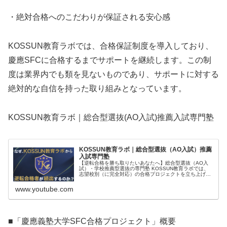
・絶対合格へのこだわりが保証される安心感
KOSSUN教育ラボでは、合格保証制度を導入しており、
慶應SFCに合格するまでサポートを継続します。この制
度は業界内でも類を見ないものであり、サポートに対する
絶対的な自信を持った取り組みとなっています。
KOSSUN教育ラボ｜総合型選抜(AO入試)推薦入試専門塾
KOSSUN教育ラボ｜総合型選抜（AO入試）推薦
入試専門塾
【逆転合格を勝ち取りたいあなたへ】総合型選抜（AO入
試）・学校推薦型選抜の専門塾 KOSSUN教育ラボでは、
志望校別（に完全対応）の合格プロジェクトを立ち上げ、
塾生一人ひとりに対して専門的な対策を行います。総合型
選抜・学校推薦型選抜（AO入...
www.youtube.com
■「慶應義塾大学SFC合格プロジェクト」概要