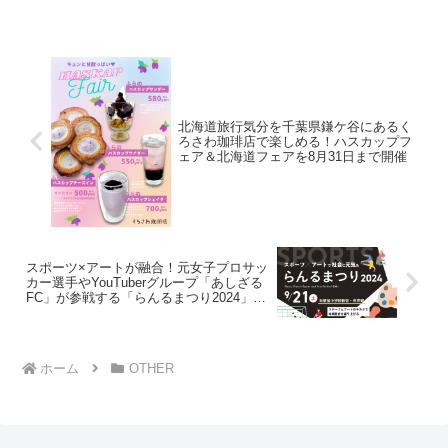
北海道旅行気分を千葉県鎌ケ谷にあるく
ろさわ珈琲店で楽しめる！ハスカップフ
ェア＆北海道フェアを8月31日まで開催
スポーツ×アートが融合！元女子プロサッ
カー選手やYouTuberグループ「あしざる
FC」が参戦する「らんるまつり2024」を
北海道・比布町で9月21日開催
ホーム
OTHER