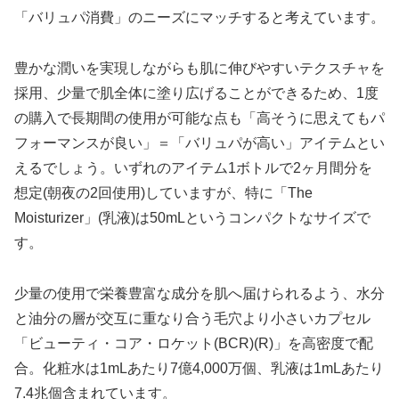
「バリュパ消費」のニーズにマッチすると考えています。
豊かな潤いを実現しながらも肌に伸びやすいテクスチャを
採用、少量で肌全体に塗り広げることができるため、1度
の購入で長期間の使用が可能な点も「高そうに思えてもパ
フォーマンスが良い」＝「バリュパが高い」アイテムとい
えるでしょう。いずれのアイテム1ボトルで2ヶ月間分を
想定(朝夜の2回使用)していますが、特に「The
Moisturizer」(乳液)は50mLというコンパクトなサイズで
す。
少量の使用で栄養豊富な成分を肌へ届けられるよう、水分
と油分の層が交互に重なり合う毛穴より小さいカプセル
「ビューティ・コア・ロケット(BCR)(R)」を高密度で配
合。化粧水は1mLあたり7億4,000万個、乳液は1mLあたり
7.4兆個含まれています。