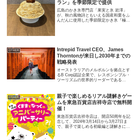
ラン」を季節限定で提供
広島のかき氷専門店「果実と氷 岩澤」
が、秋の風物詩ともいえる国産和栗をふ
んだんに使用した季節限定かき氷『極・
和栗モンブラン』の提供を開始しまし
た。商品のこだわり『極・和栗モンブラ
ン』は、和栗の味わいを十二分に楽しむ
かき氷の逸品です。その特徴...
Intrepid Travel CEO、James
OTHER
Thorntonが来日し2030年までの
戦略発表
オーストラリアのメルボルンを拠点とす
るB Corp認証企業で、レスポンシブル・
ツーリズムの世界的リーダーである
Intrepid Travelの最高経営責任者
（CEO）、James Thorntonが2024年5月
13日に来日します。この来日...
親子で楽しめるリアル謎解きゲー
OTHER
ムを東急百貨店吉祥寺店で無料開
催！
東急百貨店吉祥寺店は、開店50周年を記
念して、2024年3月14日から3月27日ま
で、親子で楽しめる初級編と謎解きにじ
っくり挑戦できる上級編の2種類のリアル
謎解きゲームを開催します。参加費無料