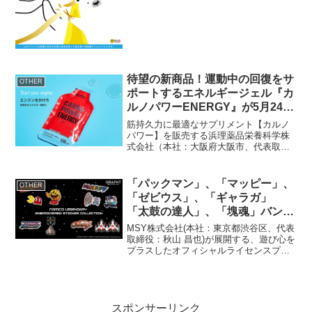
で、店内で使えるクーポンも付いていま
す。イベント...
待望の新商品！運動中の回復をサ
OTHER
ポートするエネルギージェル『カ
ルノパワーENERGY』が5月24日
(金)登場！ ～回復をサポートする
筋持久力に最適なサプリメント【カルノ
アミノ酸カルノシン配合！エネル
パワー】を販売する浜理薬品栄養科学株
式会社（本社：大阪府大阪市、代表取締
ギー補給の新たなスタンダード～
役社長：高美 時郎、以下「ハマリ」）
は、エネルギー源となる糖質と同時に運
動中の回復をサポートするアミノ酸カル
「パックマン」、「マッピー」、
OTHER
ノシンを摂取できるエネル...
「ゼビウス」、「ギャラガ」
「太鼓の達人」、「塊魂」バンダ
イナムコエンターテインメントの
MSY株式会社(本社：東京都渋谷区、代表
ゲームタイトル6作品とのコラボ
取締役：秋山 昌也)が展開する、遊び心を
プラスしたオフィシャルライセンスプロ
刺繍ステッカーを9月26日(木)よ
ダクトGRAPHT「ASOBIシリーズ」よ
り発売
り、株式会社バンダイナムコエンターテ
インメントとコラボレーションした新作
刺繍ステッ...
スポンサーリンク