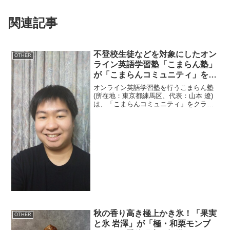
関連記事
不登校生徒などを対象にしたオン
OTHER
ライン英語学習塾「こまらん塾」
が「こまらんコミュニティ」を展
開 CAMPFIRE コミュニティに
オンライン英語学習塾を行うこまらん塾
て開始
(所在地：東京都練馬区、代表：山本 遼)
は、「こまらんコミュニティ」をクラウ
ドファンディングサイト「CAMPFIRE」
にて2024年10月10日(木)に開始しまし
た。「こまらんコミュニティ」クラウド
ファン...
秋の香り高き極上かき氷！「果実
OTHER
と氷 岩澤」が「極・和栗モンブ