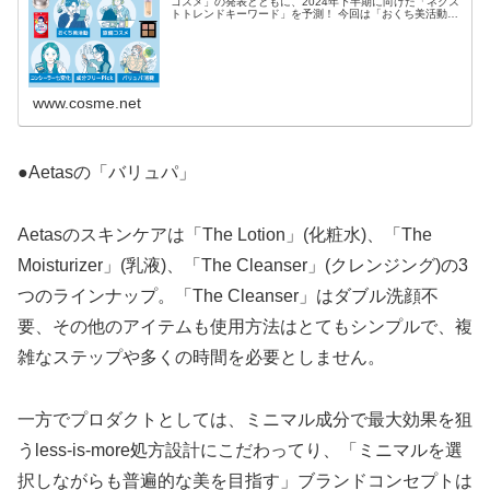
コスメ」の発表とともに、2024年下半期に向けた「ネクス
トトレンドキーワード」を予測！ 今回は「おくち美活動」
「旅備コスメ」「コンシーラー七変化」「成分フリー
Pick」「バリュパ消...
www.cosme.net
●Aetasの「バリュパ」
Aetasのスキンケアは「The Lotion」(化粧水)、「The
Moisturizer」(乳液)、「The Cleanser」(クレンジング)の3
つのラインナップ。「The Cleanser」はダブル洗顔不
要、その他のアイテムも使用方法はとてもシンプルで、複
雑なステップや多くの時間を必要としません。
一方でプロダクトとしては、ミニマル成分で最大効果を狙
うless-is-more処方設計にこだわってり、「ミニマルを選
択しながらも普遍的な美を目指す」ブランドコンセプトは